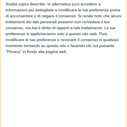
PUGLIA - 6 MARZO 2022
finalità sopra descritte. In alternativa puoi accedere a
Grave incidente nella notte a Mottola: tre morti
informazioni più dettagliate e modificare le tue preferenze prima
e due feriti
di acconsentire o di negare il consenso.
Si rende noto che alcuni
trattamenti dei dati personali possono non richiedere il tuo
PUGLIA - 6 MARZO 2022
consenso, ma hai il diritto di opporti a tale trattamento. Le tue
Abbondanti nevicate in provincia di Foggia:
preferenze si applicheranno solo a questo sito web. Puoi
disagi alla circolazione
modificare le tue preferenze o revocare il consenso in qualsiasi
momento tornando su questo sito e facendo clic sul pulsante
"Privacy" in fondo alla pagina web.
PUGLIA - 6 MARZO 2022
Incidenti, un weekend difficile per la Puglia:
deceduta una coppia sulla Laterza-Ginosa
PUGLIA - 3 MARZO 2022
Due arresti in provincia di Foggia: imponevano
guardiania a imbarcazioni con minacce
PUGLIA - 3 MARZO 2022
Scontri Turris-Taranto: 14 DASPO emessi dal
Questore di Napoli