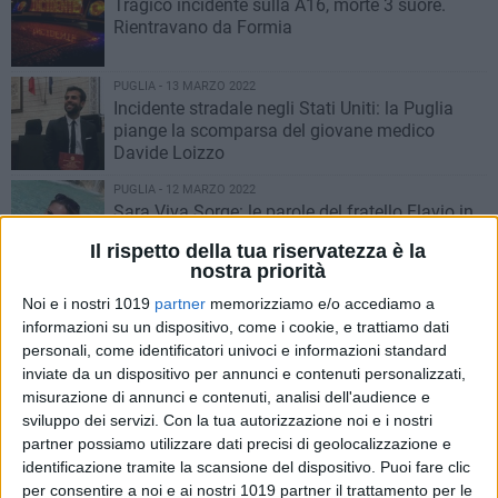
Tragico incidente sulla A16, morte 3 suore.
Rientravano da Formia
PUGLIA - 13 MARZO 2022
Incidente stradale negli Stati Uniti: la Puglia
piange la scomparsa del giovane medico
Davide Loizzo
PUGLIA - 12 MARZO 2022
Sara Viva Sorge: le parole del fratello Flavio in
un post su Facebook
Il rispetto della tua riservatezza è la
nostra priorità
PUGLIA - 11 MARZO 2022
Noi e i nostri 1019
partner
memorizziamo e/o accediamo a
Incidente mortale per impatto con cinghiali,
informazioni su un dispositivo, come i cookie, e trattiamo dati
muore imprenditore
personali, come identificatori univoci e informazioni standard
inviate da un dispositivo per annunci e contenuti personalizzati,
misurazione di annunci e contenuti, analisi dell'audience e
PUGLIA - 9 MARZO 2022
Giro di prostituzione maschile sull'asse Torino-
sviluppo dei servizi.
Con la tua autorizzazione noi e i nostri
Lecce: 8 misure cautelari
partner possiamo utilizzare dati precisi di geolocalizzazione e
identificazione tramite la scansione del dispositivo. Puoi fare clic
per consentire a noi e ai nostri 1019 partner il trattamento per le