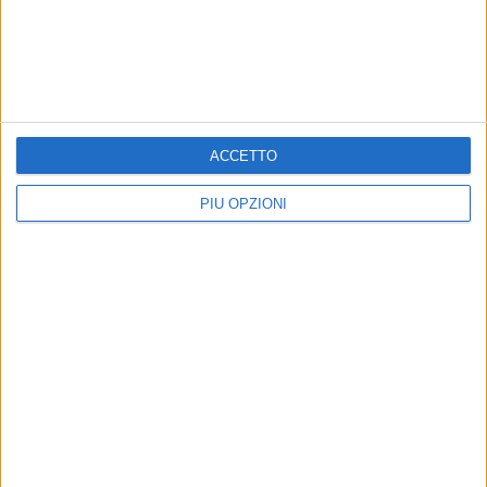
PUGLIA - 20 FEBBRAIO 2022
Traghetto Brindisi-Corfù in fiamme, trovato un
uomo carbonizzato
ACCETTO
Precedente
1
2
...
132
133
134
135
136
PIÙ OPZIONI
...
Successiva