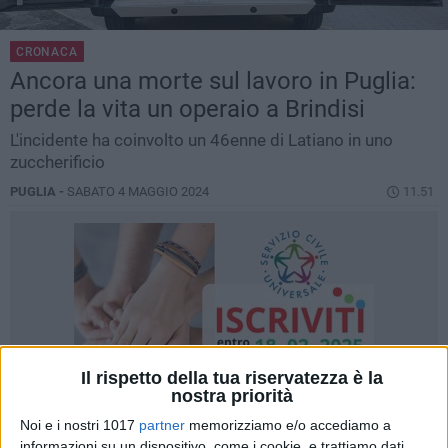
CRONACA
Ancora una morte sul lavoro in Puglia:
perde la vita un operaio a Brindisi
L'incidente ha coinvolto un 46enne di Latiano in uno
zuccherificio
PUGLIA -
SABATO 4 MAGGIO 2024
11.51
Il rispetto della tua riservatezza è la
nostra priorità
Noi e i nostri 1017
partner
memorizziamo e/o accediamo a
informazioni su un dispositivo, come i cookie, e trattiamo dati