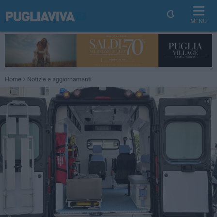
MENU
Home
Notizie e aggiornamenti