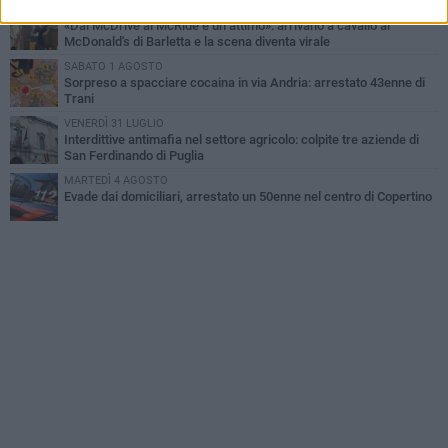
VENERDÌ 31 LUGLIO
«Dal McDrive al McRide è un attimo»: arrivano a cavallo al
McDonald's di Barletta e la scena diventa virale
SABATO 1 AGOSTO
Sorpreso a spacciare cocaina in via Andria: arrestato 43enne di
Trani
VENERDÌ 31 LUGLIO
Interdittive antimafia nel settore agricolo: colpite tre aziende di
San Ferdinando di Puglia
MARTEDÌ 4 AGOSTO
Evade dai domiciliari, arrestato un 50enne nel centro di Copertino