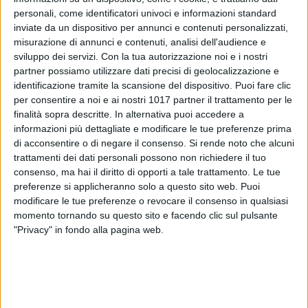
personali, come identificatori univoci e informazioni standard
inviate da un dispositivo per annunci e contenuti personalizzati,
misurazione di annunci e contenuti, analisi dell'audience e
sviluppo dei servizi.
Con la tua autorizzazione noi e i nostri
partner possiamo utilizzare dati precisi di geolocalizzazione e
identificazione tramite la scansione del dispositivo. Puoi fare clic
Ancora una morte bianca in Puglia: un operaio 46enne di
per consentire a noi e ai nostri 1017 partner il trattamento per le
finalità sopra descritte. In alternativa puoi accedere a
Latiano è morto questa notte in seguito ad un incidente sul
informazioni più dettagliate e modificare le tue preferenze prima
lavoro che si è verificato all'interno di uno zuccherificio a
di acconsentire o di negare il consenso.
Si rende noto che alcuni
Brindisi.
trattamenti dei dati personali possono non richiedere il tuo
consenso, ma hai il diritto di opporti a tale trattamento. Le tue
Secondo quanto riportato dall'agenzia ANSA, l'uomo era
preferenze si applicheranno solo a questo sito web. Puoi
impegnato per conto di una ditta esterna in alcune attività di
modificare le tue preferenze o revocare il consenso in qualsiasi
manutenzione sull'impianto, quando per cause in corso di
momento tornando su questo sito e facendo clic sul pulsante
"Privacy" in fondo alla pagina web.
accertamento, il nastro gli avrebbe tranciato un braccio,
provocando una grave emorragia. Vano ogni tentativo di
soccorso da parte dei soccorsi sanitari.
L'incidente è avvenuto dopo la mezzanotte nello stabilimento