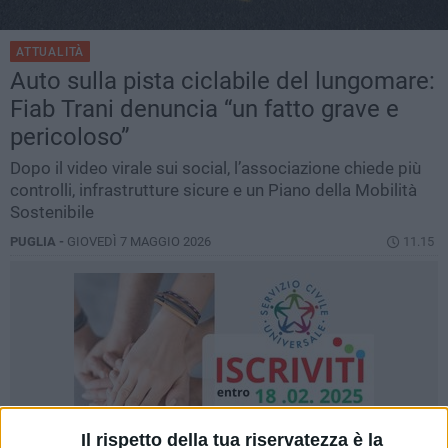
ATTUALITÀ
Auto sulla pista ciclabile del lungomare:
Fiab Trani denuncia “un fatto grave e
pericoloso”
Dopo il video virale sui social, l’associazione chiede più
controlli, infrastrutture sicure e un Piano della Mobilità
Sostenibile
PUGLIA -
GIOVEDÌ 7 MAGGIO 2026
11.15
Il rispetto della tua riservatezza è la