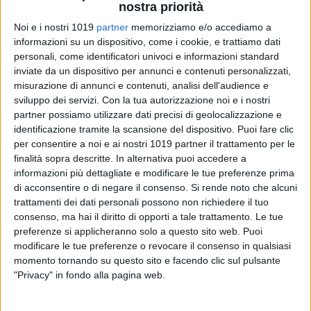
nostra priorità
Noi e i nostri 1019
partner
memorizziamo e/o accediamo a
informazioni su un dispositivo, come i cookie, e trattiamo dati
personali, come identificatori univoci e informazioni standard
inviate da un dispositivo per annunci e contenuti personalizzati,
misurazione di annunci e contenuti, analisi dell'audience e
sviluppo dei servizi.
Con la tua autorizzazione noi e i nostri
partner possiamo utilizzare dati precisi di geolocalizzazione e
identificazione tramite la scansione del dispositivo. Puoi fare clic
Un video diventato virale sui social (vedi qui), che mostra un
per consentire a noi e ai nostri 1019 partner il trattamento per le
automobilista percorrere la pista ciclabile del lungomare
finalità sopra descritte. In alternativa puoi accedere a
Cristoforo Colombo, riaccende l'attenzione sul rispetto delle
informazioni più dettagliate e modificare le tue preferenze prima
regole e sulla sicurezza della mobilità ciclabile in città.
di acconsentire o di negare il consenso.
Si rende noto che alcuni
trattamenti dei dati personali possono non richiedere il tuo
consenso, ma hai il diritto di opporti a tale trattamento. Le tue
Il direttivo e tutti i tesserati FIAB Trani esprimono profonda
preferenze si applicheranno solo a questo sito web. Puoi
preoccupazione e indignazione per quanto emerso nei giorni
modificare le tue preferenze o revocare il consenso in qualsiasi
scorsi, un episodio che colpisce non solo chi utilizza
momento tornando su questo sito e facendo clic sul pulsante
quotidianamente la bicicletta, ma l'intera comunità cittadina.
"Privacy" in fondo alla pagina web.
«Non siamo di fronte a una semplice bravata – dichiara
Nicola Caputo, presidente di FIAB Trani – ma a un