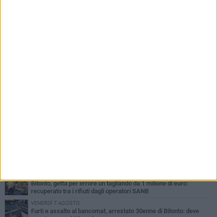
PIÙ LETTI QUESTA SETTIMANA
LUNEDÌ 3 AGOSTO
Turista francese raccoglie rifiuti alla spiaggia a Bisceglie: «La
gente si sta ormai abituando»
MARTEDÌ 4 AGOSTO
Bitonto, getta per errore un tagliando da 1 milione di euro:
recuperato tra i rifiuti dagli operatori SANB
VENERDÌ 7 AGOSTO
Furti e assalto al bancomat, arrestato 30enne di Bitonto: deve