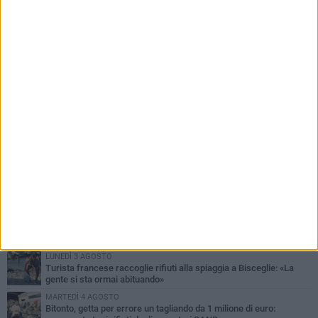
milione di euro: recuperato tra i rifiuti dagli
operatori SANB
PIÙ LETTI QUESTA SETTIMANA
LUNEDÌ 3 AGOSTO
Turista francese raccoglie rifiuti alla spiaggia a Bisceglie: «La
gente si sta ormai abituando»
MARTEDÌ 4 AGOSTO
Bitonto, getta per errore un tagliando da 1 milione di euro: