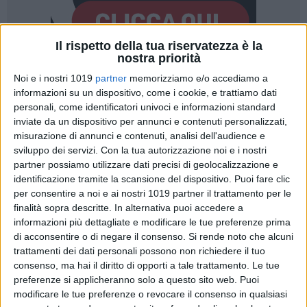
Il rispetto della tua riservatezza è la
nostra priorità
Noi e i nostri 1019
partner
memorizziamo e/o accediamo a
1
informazioni su un dispositivo, come i cookie, e trattiamo dati
personali, come identificatori univoci e informazioni standard
inviate da un dispositivo per annunci e contenuti personalizzati,
La medicina di prossimità a Cellamare è realtà. Con l'entrata
misurazione di annunci e contenuti, analisi dell'audience e
in servizio dei tre medici di Medicina generale che hanno
sviluppo dei servizi.
Con la tua autorizzazione noi e i nostri
partner possiamo utilizzare dati precisi di geolocalizzazione e
accettato la "sfida" lanciata da ASL Bari e Comune, il
identificazione tramite la scansione del dispositivo. Puoi fare clic
Presidio Territoriale di Salute diventa ancora più un punto di
per consentire a noi e ai nostri 1019 partner il trattamento per le
riferimento al servizio della comunità di Cellamare. La
finalità sopra descritte. In alternativa puoi accedere a
struttura di via Gorizia 18, ristrutturata e inaugurata nel
informazioni più dettagliate e modificare le tue preferenze prima
2023, stamattina ha aperto le porte per la visita del direttore
di acconsentire o di negare il consenso.
Si rende noto che alcuni
generale della ASL Bari, Luigi Fruscio, assieme al sindaco di
trattamenti dei dati personali possono non richiedere il tuo
Cellamare, Gianluca Vurchio, alla presenza di autorità locali,
consenso, ma hai il diritto di opporti a tale trattamento. Le tue
preferenze si applicheranno solo a questo sito web. Puoi
istituzioni regionali e dei numerosi cittadini intervenuti.
modificare le tue preferenze o revocare il consenso in qualsiasi