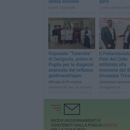
senza incisioni
gara
Il prof. Signorelli:
L’esito dell’incontr
«Eseguiamo oltre cinquanta
promosso oggi a B
procedure all'anno per
parte dell’Assessor
patologie dell'ipofisi,
Sanità regionale D
prevalentemente di natura
Pentassuglia
tumorale»
Ospedale “Tatarella”
Il Poliambulato
di Cerignola, primo in
Palo del Colle
Puglia per la diagnosi
intitolato alla
avanzata del reflusso
memoria del dr
gastroesofageo
Giuseppe Trica
Attivata la Ph-metria
Una breve cerimon
wireless 96 ore, un esame
omaggiare la
innovativo che consente di
professionalità e 
monitorare per 96 ore
un medico molto a
consecutive i livelli di acidità
stimato dalla comu
RICEVI AGGIORNAMENTI E
CONTENUTI DALLA PUGLIA
GRATIS
NELLA TUA E-MAIL