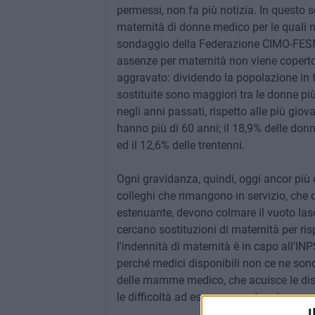
permessi, non fa più notizia. In questo
maternità di donne medico per le quali 
sondaggio della Federazione CIMO-FESME
assenze per maternità non viene copert
aggravato: dividendo la popolazione in fa
sostituite sono maggiori tra le donne p
negli anni passati, rispetto alle più gio
hanno più di 60 anni; il 18,9% delle donn
ed il 12,6% delle trentenni.
Ogni gravidanza, quindi, oggi ancor più d
colleghi che rimangono in servizio, che o
estenuante, devono colmare il vuoto las
cercano sostituzioni di maternità per ris
l'indennità di maternità è in capo all'IN
perché medici disponibili non ce ne son
delle mamme medico, che acuisce le disc
le difficoltà ad essere assunte prima e a
I