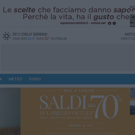
PI
ab
35
°C
CIELO SERENO
NOTI
32°
OGGI MIN
24.5°
MAX
IN
PUGLIA
DIRETTO
op
an
A
METEO
VIDEO
lav
sco
ap