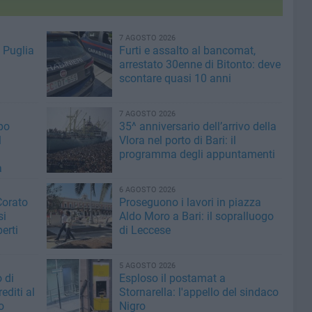
7 AGOSTO 2026
 Puglia
Furti e assalto al bancomat,
arrestato 30enne di Bitonto: deve
scontare quasi 10 anni
7 AGOSTO 2026
po
35^ anniversario dell’arrivo della
l
Vlora nel porto di Bari: il
programma degli appuntamenti
a
6 AGOSTO 2026
Corato
Proseguono i lavori in piazza
si
Aldo Moro a Bari: il sopralluogo
erti
di Leccese
5 AGOSTO 2026
 di
Esploso il postamat a
editi al
Stornarella: l'appello del sindaco
o
Nigro