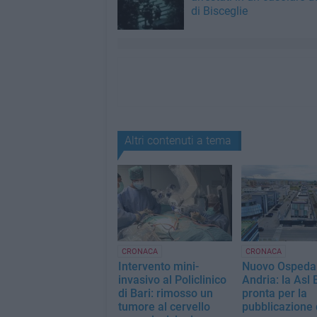
di Bisceglie
Altri contenuti a tema
CRONACA
CRONACA
Intervento mini-
Nuovo Ospedal
invasivo al Policlinico
Andria: la Asl 
di Bari: rimosso un
pronta per la
tumore al cervello
pubblicazione 