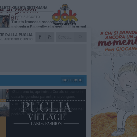
Ù LETTI QUESTA SETTIMANA
LUNEDÌ 3 AGOSTO
Turista francese raccoglie rifiuti alla
spiaggia a Bisceglie: «La gente si sta ormai
ituando»
ZIE DALLA
MARTEDÌ 4 AGOSTO
PUGLIA
Bitonto, getta per errore un tagliando da 1
RE
ANTONIO QUINTO
milione di euro: recuperato tra i rifiuti dagli
eratori SANB
VENERDÌ 7 AGOSTO
Furti e assalto al bancomat, arrestato
30enne di Bitonto: deve scontare quasi 10
ni
GIOVEDÌ 6 AGOSTO
La solidarietà del sindaco di Cerignola ai 5
operai aggrediti al termine del turno di
NOTIFICHE
oro
GIOVEDÌ 6 AGOSTO
«Zia, sono io, aprimi»: a Corato entrano in
casa fingendosi parenti, ma vengono
perti dalle telecamere
VENERDÌ 7 AGOSTO
35^ anniversario dell’arrivo della Vlora nel
porto di Bari: il programma degli
puntamenti