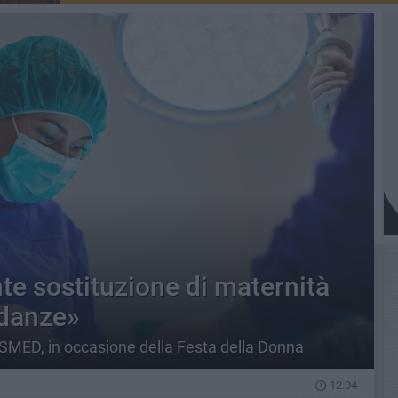
e sostituzione di maternità
idanze»
ESMED, in occasione della Festa della Donna
12.04