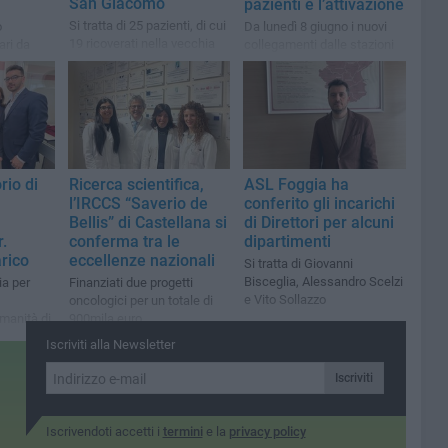
San Giacomo
pazienti e l’attivazione
Si tratta di 25 pazienti, di cui
o
Da lunedì 8 giugno i nuovi
19 ricoverati nella vecchia
ari da
collegamenti dalle stazioni
struttura e tre neonati
e alla
ferroviarie dei Comuni
onato
limitrofi verso la nuova
struttura
rio di
Ricerca scientifica,
ASL Foggia ha
l’IRCCS “Saverio de
conferito gli incarichi
Bellis” di Castellana si
di Direttori per alcuni
.
conferma tra le
dipartimenti
rico
eccellenze nazionali
Si tratta di Giovanni
Bisceglia, Alessandro Scelzi
ia per
Finanziati due progetti
e Vito Sollazzo
oncologici per un totale di
umanità di
900mila euro
mato e
Iscriviti alla Newsletter
nità
Iscriviti
Iscrivendoti accetti i
termini
e la
privacy policy