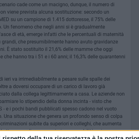
 scenario cade come un macigno, dunque, il numero di
non viene prevista alcuna sostituzione: secondo un
D su un campione di 1.415 dottoresse, il 75% delle
o. Un fenomeno che negli anni si è gradualmente
sce di età, emerge infatti che le percentuali di maternità
iù grandi, che presumibilmente hanno avuto gravidanze
vani. È stato sostituito il 21,6% delle mamme che oggi
e che hanno tra i 51 e i 60 anni; il 16,3% delle quarantenni
i ieri va irrimediabilmente a pesare sulle spalle dei
ltre a doversi occupare di un carico di lavoro già
ciato dalla collega legittimamente a casa. Le aziende non
parmiare lo stipendio della donna incinta - visto che
PS - e i pochi bandi pubblicati spesso cadono nel vuoto
o. Una situazione che genera un profondo senso di colpa
riminazioni subite da superiori e colleghi, che aumenta
d ottenere ruoli con maggiori responsabilità poi.
l rispetto della tua riservatezza è la nostra prior