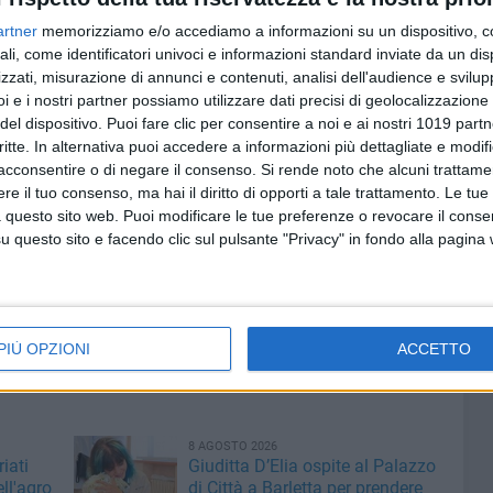
istero della Salute del 2019 emerge infatti che solo il
artner
memorizziamo e/o accediamo a informazioni su un dispositivo, c
ssa ed il 34,7% degli incarichi in struttura semplice sono
ali, come identificatori univoci e informazioni standard inviate da un di
i professioniste sia superiore a quello dei medici uomini.
zzati, misurazione di annunci e contenuti, analisi dell'audience e svilupp
i e i nostri partner possiamo utilizzare dati precisi di geolocalizzazione 
Medici, nel 2021 il 54% dei professionisti con meno di 65
del dispositivo. Puoi fare clic per consentire a noi e ai nostri 1019 partn
 64% considerando la fascia d'età tra i 40 e i 44 anni.
critte. In alternativa puoi accedere a informazioni più dettagliate e modif
rofessione che, tuttavia, non è accompagnata da un
acconsentire o di negare il consenso.
Si rende noto che alcuni trattamen
he vada di pari passo: l'88% delle dottoresse che hanno
e il tuo consenso, ma hai il diritto di opporti a tale trattamento. Le tue
ne medico possano subire discriminazioni sul luogo di
 questo sito web. Puoi modificare le tue preferenze o revocare il conse
r subito un trattamento differente perché donna. Un dato
questo sito e facendo clic sul pulsante "Privacy" in fondo alla pagina
 pazienti, per i quali «l'uomo è sempre professore e la
menti più frequenti emersi dal sondaggio.
mento su AndriaViva
PIÙ OPZIONI
ACCETTO
8 AGOSTO 2026
iati
Giuditta D’Elia ospite al Palazzo
ell'agro
di Città a Barletta per prendere