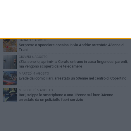
LUNEDÌ 3 AGOSTO
Turista francese raccoglie rifiuti alla spiaggia a Bisceglie: «La
gente si sta ormai abituando»
MARTEDÌ 4 AGOSTO
Bitonto, getta per errore un tagliando da 1 milione di euro:
recuperato tra i rifiuti dagli operatori SANB
SABATO 1 AGOSTO
Sorpreso a spacciare cocaina in via Andria: arrestato 43enne di
Trani
GIOVEDÌ 6 AGOSTO
«Zia, sono io, aprimi»: a Corato entrano in casa fingendosi parenti,
ma vengono scoperti dalle telecamere
MARTEDÌ 4 AGOSTO
Evade dai domiciliari, arrestato un 50enne nel centro di Copertino
MERCOLEDÌ 5 AGOSTO
Bari, scippa lo smartphone a una 12enne sul bus: 34enne
arrestato da un poliziotto fuori servizio