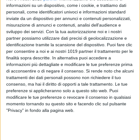
informazioni su un dispositivo, come i cookie, e trattiamo dati
personali, come identificatori univoci e informazioni standard
inviate da un dispositivo per annunci e contenuti personalizzati,
1
misurazione di annunci e contenuti, analisi dell'audience e
sviluppo dei servizi.
Con la tua autorizzazione noi e i nostri
partner possiamo utilizzare dati precisi di geolocalizzazione e
identificazione tramite la scansione del dispositivo. Puoi fare clic
Nella mattinata del 29 gennaio 2026, presso la Fiera del
per consentire a noi e ai nostri 1019 partner il trattamento per le
Levante di Bari, il Sindaco Francesco di Feo ha firmato l'Atto
finalità sopra descritte. In alternativa puoi accedere a
Unilaterale d'Obbligo, preliminare all'avvio del progetto
informazioni più dettagliate e modificare le tue preferenze prima
"TrinitapoliStart", nell'ambito dell'Avviso regionale "Punti
di acconsentire o di negare il consenso.
Si rende noto che alcuni
Cardinali For Work – Punti di orientamento per la
trattamenti dei dati personali possono non richiedere il tuo
formazione e il lavoro", promosso dalla Regione Puglia.
consenso, ma hai il diritto di opporti a tale trattamento. Le tue
preferenze si applicheranno solo a questo sito web. Puoi
modificare le tue preferenze o revocare il consenso in qualsiasi
Il progetto del Comune di Trinitapoli è stato ammesso a
momento tornando su questo sito e facendo clic sul pulsante
finanziamento per € 88.480,00.
"Privacy" in fondo alla pagina web.
Presenti i Comuni della provincia BAT e della provincia di
Brindisi e la Direttrice del Dipartimento Istruzione,
Formazione e Lavoro, dott.ssa Silvia Pellegrini, che ha
portato all'assemblea i saluti dell'Assessora regionale alla