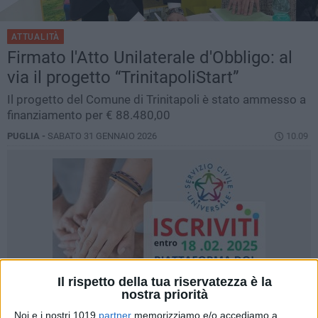
ATTUALITÀ
Firmato l'Atto Unilaterale d'Obbligo: al
via il progetto “TrinitapoliStart”
Il progetto del Comune di Trinitapoli è stato ammesso a
finanziamento per € 88.480,00
PUGLIA -
SABATO 31 GENNAIO 2026
10.09
Il rispetto della tua riservatezza è la
nostra priorità
Noi e i nostri 1019
partner
memorizziamo e/o accediamo a