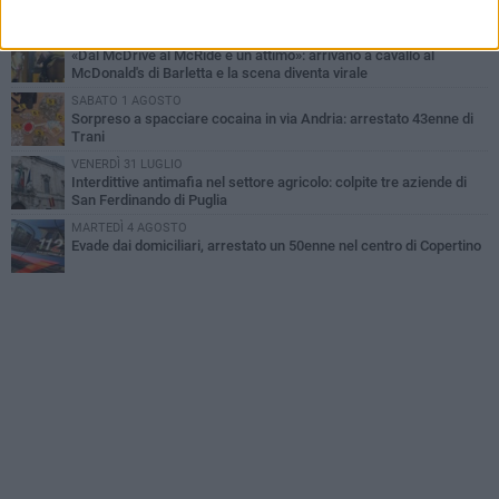
recuperato tra i rifiuti dagli operatori SANB
VENERDÌ 31 LUGLIO
«Dal McDrive al McRide è un attimo»: arrivano a cavallo al
McDonald's di Barletta e la scena diventa virale
SABATO 1 AGOSTO
Sorpreso a spacciare cocaina in via Andria: arrestato 43enne di
Trani
VENERDÌ 31 LUGLIO
Interdittive antimafia nel settore agricolo: colpite tre aziende di
San Ferdinando di Puglia
MARTEDÌ 4 AGOSTO
Evade dai domiciliari, arrestato un 50enne nel centro di Copertino