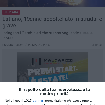
CRONACA
Latiano, 19enne accoltellato in strada: è
grave
Indagano i Carabinieri che stanno vagliando tutte le
ipotesi
PUGLIA -
GIOVEDÌ 20 MARZO 2025
12.53
Il rispetto della tua riservatezza è la
nostra priorità
Noi e i nostri 1017
partner
memorizziamo e/o accediamo a