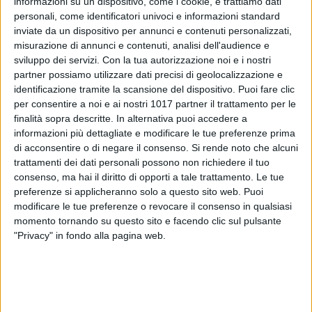
informazioni su un dispositivo, come i cookie, e trattiamo dati
personali, come identificatori univoci e informazioni standard
inviate da un dispositivo per annunci e contenuti personalizzati,
misurazione di annunci e contenuti, analisi dell'audience e
2
sviluppo dei servizi.
Con la tua autorizzazione noi e i nostri
partner possiamo utilizzare dati precisi di geolocalizzazione e
identificazione tramite la scansione del dispositivo. Puoi fare clic
Un giovane di 19 anni è stato accoltellato nella tarda serata
per consentire a noi e ai nostri 1017 partner il trattamento per le
di ieri a Latiano, in provincia di Brindisi. A seguito
finalità sopra descritte. In alternativa puoi accedere a
informazioni più dettagliate e modificare le tue preferenze prima
dell'aggressione, il ragazzo è stato soccorso e trasportato
di acconsentire o di negare il consenso.
Si rende noto che alcuni
d'urgenza in ospedale in codice rosso. Secondo le prime
trattamenti dei dati personali possono non richiedere il tuo
informazioni, le sue condizioni sarebbero gravi, ma i medici
consenso, ma hai il diritto di opporti a tale trattamento. Le tue
stanno facendo il possibile per stabilizzarlo.
preferenze si applicheranno solo a questo sito web. Puoi
modificare le tue preferenze o revocare il consenso in qualsiasi
Sull'episodio sono in corso le indagini dei carabinieri, che
momento tornando su questo sito e facendo clic sul pulsante
stanno cercando di ricostruire l'esatta dinamica
"Privacy" in fondo alla pagina web.
dell'aggressione. Al momento, non si esclude che il giovane
possa essere stato accoltellato durante un litigio, ma le forze
dell'ordine stanno valutando tutte le ipotesi. Gli investigatori
hanno già raccolto le testimonianze di alcune persone che si