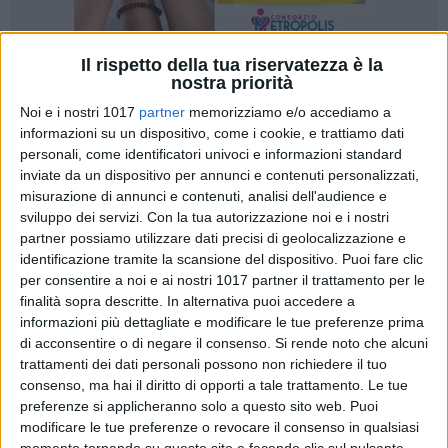
Il rispetto della tua riservatezza è la
nostra priorità
Noi e i nostri 1017
partner
memorizziamo e/o accediamo a
informazioni su un dispositivo, come i cookie, e trattiamo dati
personali, come identificatori univoci e informazioni standard
Martedì 15 giugno ripartono le feste conseguenti a cerimonie
inviate da un dispositivo per annunci e contenuti personalizzati,
civili o religiose, tra cui i matrimoni.
misurazione di annunci e contenuti, analisi dell'audience e
sviluppo dei servizi.
Con la tua autorizzazione noi e i nostri
Le linee guida per lo svolgimento delle cerimonie in
partner possiamo utilizzare dati precisi di geolocalizzazione e
sicurezza, definite dall'ordinanza del Ministero della Salute
identificazione tramite la scansione del dispositivo. Puoi fare clic
del 29 maggio 2021 e riassunte da Assoeventi -
per consentire a noi e ai nostri 1017 partner il trattamento per le
finalità sopra descritte. In alternativa puoi accedere a
Confindustria, riguardano in particolare:
informazioni più dettagliate e modificare le tue preferenze prima
di acconsentire o di negare il consenso.
Si rende noto che alcuni
L'ingresso in sala
trattamenti dei dati personali possono non richiedere il tuo
L'uso della mascherina
consenso, ma hai il diritto di opporti a tale trattamento. Le tue
Il buffet e il cibo
preferenze si applicheranno solo a questo sito web. Puoi
L'organizzazione dei tavoli
modificare le tue preferenze o revocare il consenso in qualsiasi
I gruppi musicali
momento tornando su questo sito e facendo clic sul pulsante