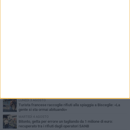
PIÙ LETTI QUESTA SETTIMANA
LUNEDÌ 3 AGOSTO
Turista francese raccoglie rifiuti alla spiaggia a Bisceglie: «La
gente si sta ormai abituando»
MARTEDÌ 4 AGOSTO
Bitonto, getta per errore un tagliando da 1 milione di euro:
recuperato tra i rifiuti dagli operatori SANB