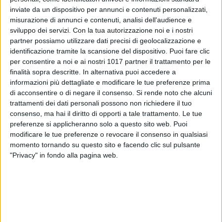
inviate da un dispositivo per annunci e contenuti personalizzati,
misurazione di annunci e contenuti, analisi dell'audience e
sviluppo dei servizi.
Con la tua autorizzazione noi e i nostri
partner possiamo utilizzare dati precisi di geolocalizzazione e
identificazione tramite la scansione del dispositivo. Puoi fare clic
per consentire a noi e ai nostri 1017 partner il trattamento per le
finalità sopra descritte. In alternativa puoi accedere a
informazioni più dettagliate e modificare le tue preferenze prima
Tanta paura ma, per fortuna, nulla di più per cinque giovani
di acconsentire o di negare il consenso.
Si rende noto che alcuni
turisti in vacanza nel Salento. I ragazzi rientrando nel B&B
trattamenti dei dati personali possono non richiedere il tuo
dove alloggiavano, nel centro storico, sono rimasti
consenso, ma hai il diritto di opporti a tale trattamento. Le tue
intrappolati nel vano ascensore che all'improvviso è
preferenze si applicheranno solo a questo sito web. Puoi
precipitato al piano inferiore.
modificare le tue preferenze o revocare il consenso in qualsiasi
momento tornando su questo sito e facendo clic sul pulsante
"Privacy" in fondo alla pagina web.
Grazie all'entrata in funzione dei sistemi di sicurezza
dell'impianto, i cosiddetti paracadute, che agiscono da freno
in caso di guasto, i cinque ragazzi non hanno riportato
conseguenze a parte un forte spavento. Sul posto sono
intervenuti i vigili del fuoco che hanno provveduto a liberare i
cinque.