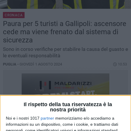
CRONACA
Paura per 5 turisti a Gallipoli: ascensore
cede ma viene frenato dal sistema di
sicurezza
Sono in corso verifiche per stabilire la causa del guasto e
le eventuali responsabilità
PUGLIA -
GIOVEDÌ 1 AGOSTO 2024
10.53
Il rispetto della tua riservatezza è la
nostra priorità
Noi e i nostri 1017
partner
memorizziamo e/o accediamo a
informazioni su un dispositivo, come i cookie, e trattiamo dati
personali, come identificatori univoci e informazioni standard