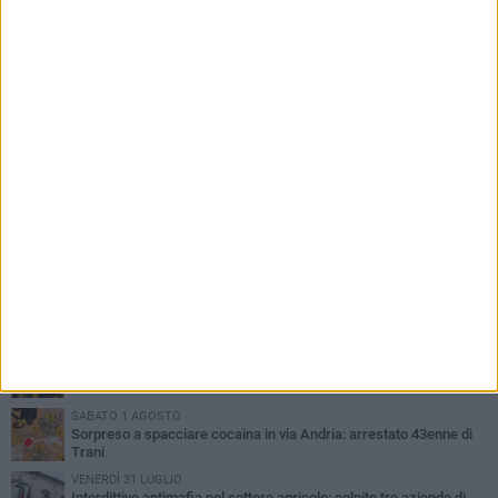
PIÙ LETTI QUESTA SETTIMANA
LUNEDÌ 3 AGOSTO
Turista francese raccoglie rifiuti alla spiaggia a Bisceglie: «La
gente si sta ormai abituando»
MARTEDÌ 4 AGOSTO
Bitonto, getta per errore un tagliando da 1 milione di euro:
recuperato tra i rifiuti dagli operatori SANB
VENERDÌ 31 LUGLIO
«Dal McDrive al McRide è un attimo»: arrivano a cavallo al
McDonald's di Barletta e la scena diventa virale
SABATO 1 AGOSTO
Sorpreso a spacciare cocaina in via Andria: arrestato 43enne di
Trani
VENERDÌ 31 LUGLIO
Interdittive antimafia nel settore agricolo: colpite tre aziende di