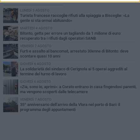
PIÙ LETTI QUESTA SETTIMANA
LUNEDÌ 3 AGOSTO
Turista francese raccoglie rifiuti alla spiaggia a Bisceglie: «La
gente si sta ormai abituando»
MARTEDÌ 4 AGOSTO
Bitonto, getta per errore un tagliando da 1 milione di euro:
recuperato tra i rifiuti dagli operatori SANB
VENERDÌ 7 AGOSTO
Furti e assalto al bancomat, arrestato 30enne di Bitonto: deve
scontare quasi 10 anni
GIOVEDÌ 6 AGOSTO
La solidarietà del sindaco di Cerignola ai 5 operai aggrediti al
termine del turno di lavoro
GIOVEDÌ 6 AGOSTO
«Zia, sono io, aprimi»: a Corato entrano in casa fingendosi parenti,
ma vengono scoperti dalle telecamere
VENERDÌ 7 AGOSTO
35^ anniversario dell’arrivo della Vlora nel porto di Bari: il
programma degli appuntamenti