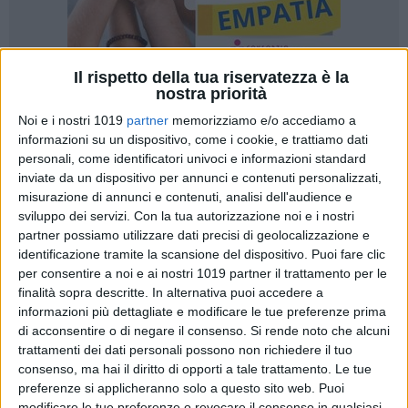
Il rispetto della tua riservatezza è la
nostra priorità
14
Noi e i nostri 1019
partner
memorizziamo e/o accediamo a
informazioni su un dispositivo, come i cookie, e trattiamo dati
personali, come identificatori univoci e informazioni standard
Si è insediato il nuovo Prefetto della provincia di Barletta
inviate da un dispositivo per annunci e contenuti personalizzati,
misurazione di annunci e contenuti, analisi dell'audience e
Andria Trani, Flavia Anania, nominato con provvedimento
sviluppo dei servizi.
Con la tua autorizzazione noi e i nostri
del Consiglio dei Ministri dello scorso 11 dicembre. Nata il
partner possiamo utilizzare dati precisi di geolocalizzazione e
20 gennaio 1962, il Prefetto Anania proviene dalla Prefettura
identificazione tramite la scansione del dispositivo. Puoi fare clic
di Genova, dove ricopriva l'incarico di Vice Prefetto Vicario.
per consentire a noi e ai nostri 1019 partner il trattamento per le
finalità sopra descritte. In alternativa puoi accedere a
Nel corso di una lunga e articolata carriera
informazioni più dettagliate e modificare le tue preferenze prima
nell'Amministrazione civile dell'Interno ha maturato una
di acconsentire o di negare il consenso.
Si rende noto che alcuni
trattamenti dei dati personali possono non richiedere il tuo
consolidata esperienza in sedi di particolare complessità,
consenso, ma hai il diritto di opporti a tale trattamento. Le tue
ricoprendo incarichi apicali presso le Prefetture di Genova,
preferenze si applicheranno solo a questo sito web. Puoi
La Spezia e Livorno, con responsabilità dirette nei settori
modificare le tue preferenze o revocare il consenso in qualsiasi