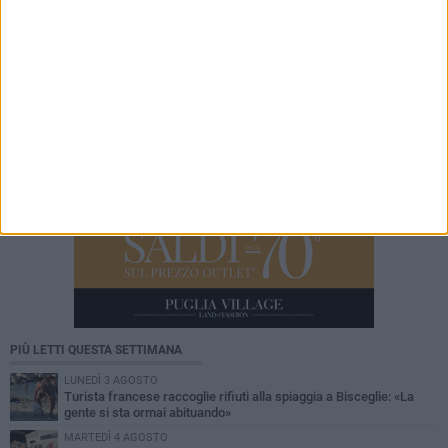
Esploso il postamat a Stornarella: l'appello del
sindaco Nigro
PIÙ LETTI QUESTA SETTIMANA
LUNEDÌ 3 AGOSTO
Turista francese raccoglie rifiuti alla spiaggia a Bisceglie: «La
gente si sta ormai abituando»
MARTEDÌ 4 AGOSTO