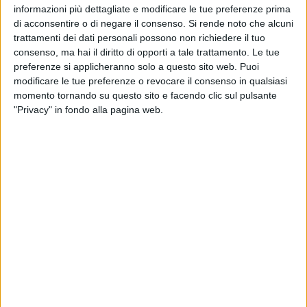
riconoscibile e differente dalle normali suonerie.
informazioni più dettagliate e modificare le tue preferenze prima
di acconsentire o di negare il consenso.
Si rende noto che alcuni
trattamenti dei dati personali possono non richiedere il tuo
Si leggerà questa scritta:
consenso, ma hai il diritto di opporti a tale trattamento. Le tue
preferenze si applicheranno solo a questo sito web. Puoi
Avvisi di emergenza
modificare le tue preferenze o revocare il consenso in qualsiasi
IT-Alert
momento tornando su questo sito e facendo clic sul pulsante
Questo è un MESSAGGIO DI TEST del sistema
"Privacy" in fondo alla pagina web.
di allarme pubblico italiano. Una volta
operativo ti avviserà in caso di grave
emergenza. Per informazioni vai sul sito
www.it-alert.it e compila il questionario.
Nella giornata del 14 settembre dunque tutti i pugliesi
riceveranno sul proprio smartphone questo avviso. Si tratta
dunque di una prova per testare il funzionamento di questo
nuovo sistema: nulla di cui preoccuparsi, insomma.
🔎 È importante che tutti siano a conoscenza
della fase di test
#ITalert
e sappiano
riconoscere il suono di questo nuovo sistema