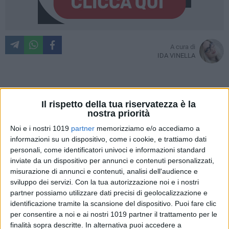
A cura di
IDA VINELLA
Un segnale acustico e un messaggio sul cellulare per
Il rispetto della tua riservatezza è la
avvisarti
in caso di emergenze o catastrofi imminenti.
È in
nostra priorità
fase di test in tutt'Italia il nuovo sistema di allarme pubblico
Noi e i nostri 1019
partner
memorizziamo e/o accediamo a
IT-alert.
informazioni su un dispositivo, come i cookie, e trattiamo dati
personali, come identificatori univoci e informazioni standard
Il prossimo
14 settembre
si svolgerà il primo test in
Puglia.
inviate da un dispositivo per annunci e contenuti personalizzati,
misurazione di annunci e contenuti, analisi dell'audience e
sviluppo dei servizi.
Con la tua autorizzazione noi e i nostri
Cosa accadrà precisamente?
partner possiamo utilizzare dati precisi di geolocalizzazione e
Arriverà su tutti i telefoni cellulari presenti nell'area
identificazione tramite la scansione del dispositivo. Puoi fare clic
geografica della Puglia un messaggio testuale,
per consentire a noi e ai nostri 1019 partner il trattamento per le
accompagnato da un
particolare segnale acustico
, ben
finalità sopra descritte. In alternativa puoi accedere a