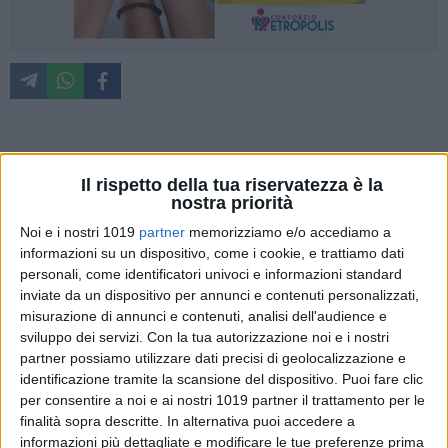
Nell'Als Bari la campagna anti-Covid prosegue con oltre
Il rispetto della tua riservatezza è la
2mila somministrazioni settimanali. Dal 17 al 23 giugno
nostra priorità
sono stati erogati 2.151 vaccini, di cui il 67% (1.443) è
rappresentato da quarte dosi "booster".
Noi e i nostri 1019
partner
memorizziamo e/o accediamo a
informazioni su un dispositivo, come i cookie, e trattiamo dati
Nel complesso le somministrazioni hanno raggiunto quota 3
personali, come identificatori univoci e informazioni standard
milioni e 59.003, comprendenti 1 milione e 122.790 prime
inviate da un dispositivo per annunci e contenuti personalizzati,
dosi, 1 milione 87.423 seconde, 824.620 terze e 24.170
misurazione di annunci e contenuti, analisi dell'audience e
quarte dosi.
sviluppo dei servizi.
Con la tua autorizzazione noi e i nostri
La copertura con tre dosi è attestata all'80,1% dei residenti
partner possiamo utilizzare dati precisi di geolocalizzazione e
over 12 che hanno completato il ciclo primario almeno
identificazione tramite la scansione del dispositivo. Puoi fare clic
quattro mesi fa. Rispetto alla quarta dose, il target costituito
per consentire a noi e ai nostri 1019 partner il trattamento per le
finalità sopra descritte. In alternativa puoi accedere a
da ospiti di RSA e persone con particolari fragilità è coperto
informazioni più dettagliate e modificare le tue preferenze prima