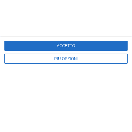
ACCETTO
PIÙ OPZIONI
Altri contenuti a tema