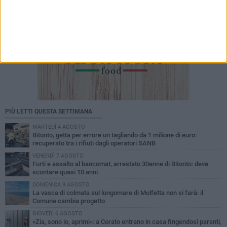
PIÙ LETTI QUESTA SETTIMANA
MARTEDÌ 4 AGOSTO
Bitonto, getta per errore un tagliando da 1 milione di euro:
recuperato tra i rifiuti dagli operatori SANB
VENERDÌ 7 AGOSTO
Furti e assalto al bancomat, arrestato 30enne di Bitonto: deve
scontare quasi 10 anni
DOMENICA 9 AGOSTO
La vasca di colmata sul lungomare di Molfetta non si farà: il
Comune cambia progetto
GIOVEDÌ 6 AGOSTO
«Zia, sono io, aprimi»: a Corato entrano in casa fingendosi parenti,