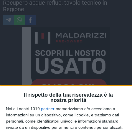
Recupero acque reflue, tavolo tecnico in
Regione
Il rispetto della tua riservatezza è la
nostra priorità
ALTRI VIDEO PUBBLICATI DI RECENTE
Noi e i nostri 1019
partner
memorizziamo e/o accediamo a
informazioni su un dispositivo, come i cookie, e trattiamo dati
personali, come identificatori univoci e informazioni standard
inviate da un dispositivo per annunci e contenuti personalizzati,