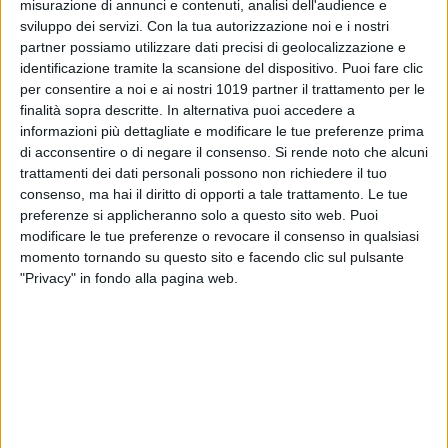
misurazione di annunci e contenuti, analisi dell'audience e
sviluppo dei servizi.
Con la tua autorizzazione noi e i nostri
partner possiamo utilizzare dati precisi di geolocalizzazione e
identificazione tramite la scansione del dispositivo. Puoi fare clic
per consentire a noi e ai nostri 1019 partner il trattamento per le
SOCIAL VIDEO
37 SECONDI
SOCIAL VIDEO
5 MINUTI
finalità sopra descritte. In alternativa puoi accedere a
Emergenza Xylella: insieme per
Frecce Tricolori a Trani: le
salvaguardare un patrimonio
interviste a margine dell'evento
informazioni più dettagliate e modificare le tue preferenze prima
unico al mondo
di acconsentire o di negare il consenso.
Si rende noto che alcuni
trattamenti dei dati personali possono non richiedere il tuo
consenso, ma hai il diritto di opporti a tale trattamento. Le tue
preferenze si applicheranno solo a questo sito web. Puoi
modificare le tue preferenze o revocare il consenso in qualsiasi
momento tornando su questo sito e facendo clic sul pulsante
"Privacy" in fondo alla pagina web.
SOCIAL VIDEO
3 MINUTI
SOCIAL VIDEO
44 SECONDI
La Puglia ha il suo Michael
Puglia protagonista in D&G
Jackson