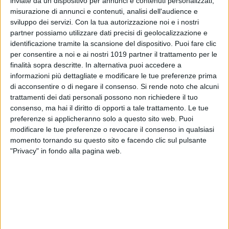
inviate da un dispositivo per annunci e contenuti personalizzati,
misurazione di annunci e contenuti, analisi dell'audience e
sviluppo dei servizi.
Con la tua autorizzazione noi e i nostri
1
partner possiamo utilizzare dati precisi di geolocalizzazione e
identificazione tramite la scansione del dispositivo. Puoi fare clic
per consentire a noi e ai nostri 1019 partner il trattamento per le
Diramato un bollettino di allerta arancione in Salento da
finalità sopra descritte. In alternativa puoi accedere a
mezzanotte di oggi fino alle ore 14 ma con possibile proroga
informazioni più dettagliate e modificare le tue preferenze prima
di acconsentire o di negare il consenso.
Si rende noto che alcuni
fino alle ore serali: sono previste precipitazioni sparse, anche
trattamenti dei dati personali possono non richiedere il tuo
a carattere di rovescio o temporale, con quantitativi cumulati
consenso, ma hai il diritto di opporti a tale trattamento. Le tue
moderati sulla Puglia meridionale.
preferenze si applicheranno solo a questo sito web. Puoi
modificare le tue preferenze o revocare il consenso in qualsiasi
Per questo motivo il sindaco di Nardò, Pippi Mellone, ha
momento tornando su questo sito e facendo clic sul pulsante
disposto per venerdì 4 ottobre la chiusura del cimitero, dei
"Privacy" in fondo alla pagina web.
parchi pubblici e di tutti gli edifici scolastici e la sospensione
del mercato settimanale.
Nella provincia di Taranto c'è allerta gialla.
8 AGOSTO 2026