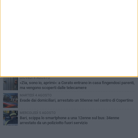
PIÙ LETTI QUESTA SETTIMANA
LUNEDÌ 3 AGOSTO
Turista francese raccoglie rifiuti alla spiaggia a Bisceglie: «La
gente si sta ormai abituando»
MARTEDÌ 4 AGOSTO
Bitonto, getta per errore un tagliando da 1 milione di euro:
recuperato tra i rifiuti dagli operatori SANB
GIOVEDÌ 6 AGOSTO
La solidarietà del sindaco di Cerignola ai 5 operai aggrediti al
termine del turno di lavoro
GIOVEDÌ 6 AGOSTO
«Zia, sono io, aprimi»: a Corato entrano in casa fingendosi parenti,
ma vengono scoperti dalle telecamere
MARTEDÌ 4 AGOSTO
Evade dai domiciliari, arrestato un 50enne nel centro di Copertino
MERCOLEDÌ 5 AGOSTO
Bari, scippa lo smartphone a una 12enne sul bus: 34enne
arrestato da un poliziotto fuori servizio