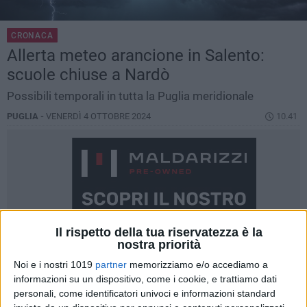
CRONACA
Allerta meteo arancione in Salento:
scuole chiuse a Nardò
Possibili temporali in tutta la Puglia meridionale
PUGLIA -
VENERDÌ 4 OTTOBRE 2024
10.41
Il rispetto della tua riservatezza è la
nostra priorità
Noi e i nostri 1019
partner
memorizziamo e/o accediamo a
informazioni su un dispositivo, come i cookie, e trattiamo dati
personali, come identificatori univoci e informazioni standard