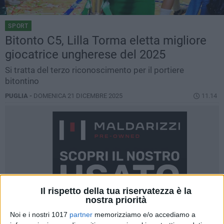
SPORT
Bitonto C5, Lilla Torma eletta migliore
giocatrice ungherese del 2025
Si tratta del terzo riconoscimento per il portiere
bitontino
PUGLIA -
DOMENICA 21 DICEMBRE 2025
11.14
Il rispetto della tua riservatezza è la
nostra priorità
Noi e i nostri 1017
partner
memorizziamo e/o accediamo a