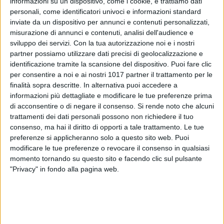
informazioni su un dispositivo, come i cookie, e trattiamo dati
personali, come identificatori univoci e informazioni standard
inviate da un dispositivo per annunci e contenuti personalizzati,
misurazione di annunci e contenuti, analisi dell'audience e
1
sviluppo dei servizi.
Con la tua autorizzazione noi e i nostri
partner possiamo utilizzare dati precisi di geolocalizzazione e
identificazione tramite la scansione del dispositivo. Puoi fare clic
È Lilla Torma la migliore giocatrice ungherese dell'anno. Per
per consentire a noi e ai nostri 1017 partner il trattamento per le
la calciatrice del Bitonto C5 femminile si tratta del terzo
finalità sopra descritte. In alternativa puoi accedere a
informazioni più dettagliate e modificare le tue preferenze prima
riconoscimento di caratura nazionale, dopo le edizioni del
di acconsentire o di negare il consenso.
Si rende noto che alcuni
2016 e del 2023.
trattamenti dei dati personali possono non richiedere il tuo
consenso, ma hai il diritto di opporti a tale trattamento. Le tue
L'iniziativa della Federazione calcistica ungherese coinvolge
preferenze si applicheranno solo a questo sito web. Puoi
tutte le società della massima serie del campionato di futsal
modificare le tue preferenze o revocare il consenso in qualsiasi
ungherese, sia maschile sia femminile, che vengono
momento tornando su questo sito e facendo clic sul pulsante
chiamate ad esprimere il proprio voto per eleggere il migliore
"Privacy" in fondo alla pagina web.
giocatore e la migliore giocatrice dell'anno.
Torma, arrivata in neroverde solamente in questa stagione, è
già innamorata del pubblico bitontino. «Già l'anno scorso, a