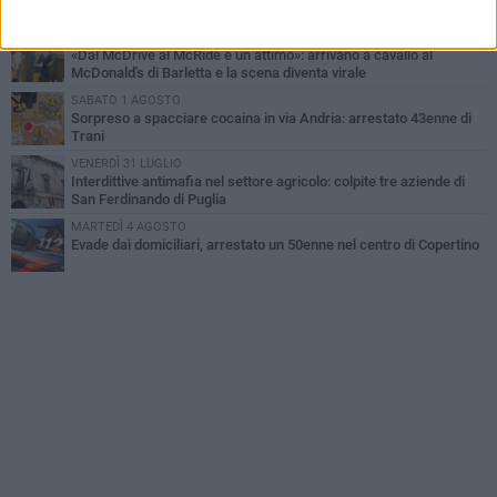
recuperato tra i rifiuti dagli operatori SANB
VENERDÌ 31 LUGLIO
«Dal McDrive al McRide è un attimo»: arrivano a cavallo al
McDonald's di Barletta e la scena diventa virale
SABATO 1 AGOSTO
Sorpreso a spacciare cocaina in via Andria: arrestato 43enne di
Trani
VENERDÌ 31 LUGLIO
Interdittive antimafia nel settore agricolo: colpite tre aziende di
San Ferdinando di Puglia
MARTEDÌ 4 AGOSTO
Evade dai domiciliari, arrestato un 50enne nel centro di Copertino