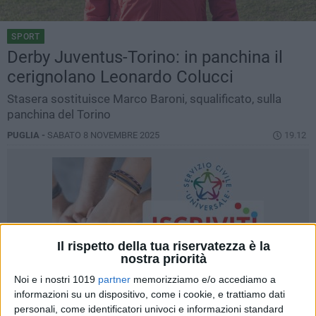
SPORT
Derby Juventus-Torino: in panchina il
cerignolano Leonardo Colucci
Stasera sostituisce Marco Baroni, squalificato, sulla
panchina del Torino
PUGLIA -
SABATO 8 NOVEMBRE 2025
19.12
Il rispetto della tua riservatezza è la
nostra priorità
Noi e i nostri 1019
partner
memorizziamo e/o accediamo a
informazioni su un dispositivo, come i cookie, e trattiamo dati
personali, come identificatori univoci e informazioni standard