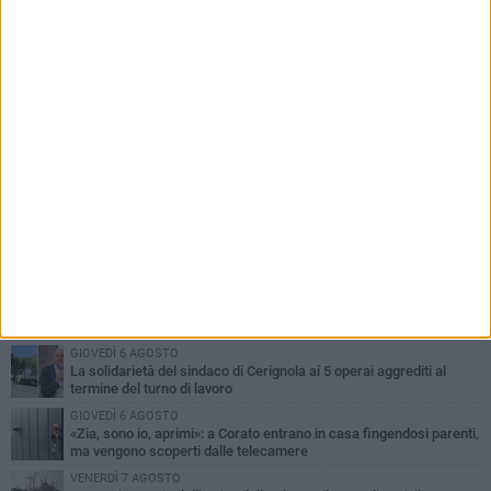
PIÙ LETTI QUESTA SETTIMANA
LUNEDÌ 3 AGOSTO
Turista francese raccoglie rifiuti alla spiaggia a Bisceglie: «La
gente si sta ormai abituando»
MARTEDÌ 4 AGOSTO
Bitonto, getta per errore un tagliando da 1 milione di euro:
recuperato tra i rifiuti dagli operatori SANB
VENERDÌ 7 AGOSTO
Furti e assalto al bancomat, arrestato 30enne di Bitonto: deve
scontare quasi 10 anni
GIOVEDÌ 6 AGOSTO
La solidarietà del sindaco di Cerignola ai 5 operai aggrediti al
termine del turno di lavoro
GIOVEDÌ 6 AGOSTO
«Zia, sono io, aprimi»: a Corato entrano in casa fingendosi parenti,
ma vengono scoperti dalle telecamere
VENERDÌ 7 AGOSTO