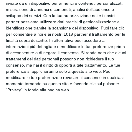
inviate da un dispositivo per annunci e contenuti personalizzati,
misurazione di annunci e contenuti, analisi dell'audience e
sviluppo dei servizi.
Con la tua autorizzazione noi e i nostri
11
partner possiamo utilizzare dati precisi di geolocalizzazione e
identificazione tramite la scansione del dispositivo. Puoi fare clic
per consentire a noi e ai nostri 1019 partner il trattamento per le
finalità sopra descritte. In alternativa puoi accedere a
Un pugliese nel derby della Mole tra il Torino e la Juventus: è
informazioni più dettagliate e modificare le tue preferenze prima
una gara molto sentita dalle rispettive tifoserie, e per il
di acconsentire o di negare il consenso.
Si rende noto che alcuni
tecnico di origini cerignolane Leonardo Colucci rappresenta
trattamenti dei dati personali possono non richiedere il tuo
l'occasione per dare ancora più spessore ad una carriera
consenso, ma hai il diritto di opporti a tale trattamento. Le tue
prestigiosa.
preferenze si applicheranno solo a questo sito web. Puoi
modificare le tue preferenze o revocare il consenso in qualsiasi
momento tornando su questo sito e facendo clic sul pulsante
Colucci stasera sostituisce Marco Baroni, squalificato, sulla
"Privacy" in fondo alla pagina web.
panchina del Torino.
Il tecnico cerignolano, che ha un passato da centrocampista
anche nella squadra gialloblù (della quale ha indossato la
maglia negli anni Novanta), ha sempre sottolineato il suo
legame con Cerignola, città nella quale è nato, cresciuto, e