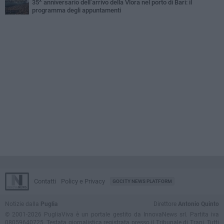
35^ anniversario dell’arrivo della Vlora nel porto di Bari: il
programma degli appuntamenti
Contatti
Policy e Privacy
GOCITY NEWS PLATFORM
Notizie dalla
Puglia
Direttore
Antonio Quinto
© 2001-2026 PugliaViva è un portale gestito da InnovaNews srl. Partita iva
08059640725. Testata giornalistica registrata presso il Tribunale di Trani. Tutti