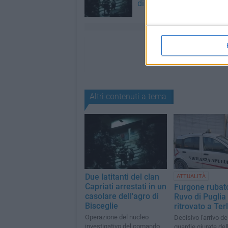
di Bisceglie
Altri contenuti a tema
Due latitanti del clan
ATTUALITÀ
Capriati arrestati in un
Furgone rubat
casolare dell'agro di
Ruvo di Puglia
Bisceglie
ritrovato a Terl
Operazione del nucleo
Decisivo l'arrivo de
investigativo del comando
guardie giurate del