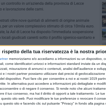
 un controllo in un'azienda della provincia di Lecce
 e lavorazione delle carni.
ab
trati oltre nove quintali di alimenti di origine animale
ne, per un valore complessivo stimato di circa 10mila euro.
op
trate, la Asl di Lecce ha disposto l'immediata sospensione
 locali giudicati carenti sotto il profilo igienico-sanitario e
lav
l rispetto della tua riservatezza è la nostra prior
unciato all'autorità giudiziaria e sanzionato con una multa
sco
artner
memorizziamo e/o accediamo a informazioni su un dispositivo, c
 dai militari, i preparati alimentari sarebbero stati
ali, come identificatori univoci e informazioni standard inviate da un di
data di scadenza superata e congelate attraverso sistemi
zzati, misurazione di annunci e contenuti, analisi dell'audience e svilupp
 sulla sicurezza alimentare.
i e i nostri partner possiamo utilizzare dati precisi di geolocalizzazione 
del dispositivo. Puoi fare clic per consentire a noi e ai nostri 1019 partn
fuo
critte. In alternativa puoi accedere a informazioni più dettagliate e modif
acconsentire o di negare il consenso.
Si rende noto che alcuni trattamen
e il tuo consenso, ma hai il diritto di opporti a tale trattamento. Le tue
8 AGOSTO 2026
iati
Giuditta D’Elia ospite al Palazzo
 questo sito web. Puoi modificare le tue preferenze o revocare il conse
ell'agro
di Città a Barletta per prendere
questo sito e facendo clic sul pulsante "Privacy" in fondo alla pagina