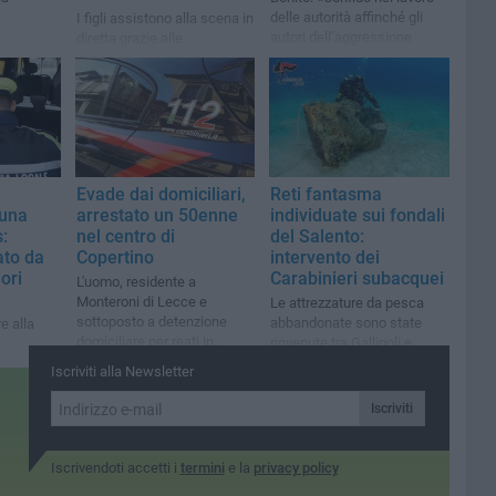
delle autorità affinché gli
I figli assistono alla scena in
autori dell’aggressione
diretta grazie alle
vengano prontamente
telecamere e fanno scattare
individuati»
l'allarme
Evade dai domiciliari,
Reti fantasma
 una
arrestato un 50enne
individuate sui fondali
:
nel centro di
del Salento:
ato da
Copertino
intervento dei
ori
Carabinieri subacquei
L'uomo, residente a
Monteroni di Lecce e
Le attrezzature da pesca
sottoposto a detenzione
abbandonate sono state
re alla
domiciliare per reati in
rinvenute tra Gallipoli e
materia di stupefacenti
Porto Cesareo
Iscriviti alla Newsletter
Iscriviti
Iscrivendoti accetti i
termini
e la
privacy policy