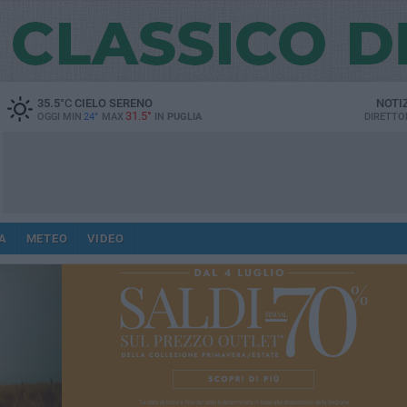
35.5
°C
CIELO SERENO
NOTI
31.5°
OGGI MIN
24°
MAX
IN
PUGLIA
DIRETTO
A
METEO
VIDEO