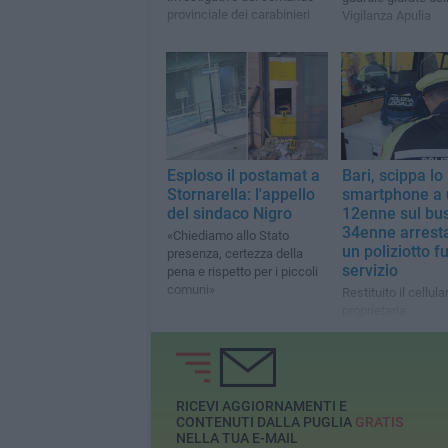
provinciale dei carabinieri
Vigilanza Apulia
Esploso il postamat a
Bari, scippa lo
Stornarella: l'appello
smartphone a
del sindaco Nigro
12enne sul bus
34enne arrest
«Chiediamo allo Stato
un poliziotto fu
presenza, certezza della
servizio
pena e rispetto per i piccoli
comuni»
Restituito il cellula
proprietaria
RICEVI AGGIORNAMENTI E
CONTENUTI DALLA PUGLIA
GRATIS
NELLA TUA E-MAIL