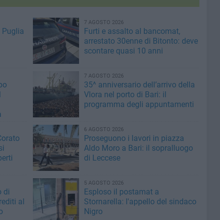
7 AGOSTO 2026
 Puglia
Furti e assalto al bancomat,
arrestato 30enne di Bitonto: deve
scontare quasi 10 anni
7 AGOSTO 2026
po
35^ anniversario dell’arrivo della
l
Vlora nel porto di Bari: il
programma degli appuntamenti
a
6 AGOSTO 2026
Corato
Proseguono i lavori in piazza
si
Aldo Moro a Bari: il sopralluogo
erti
di Leccese
5 AGOSTO 2026
 di
Esploso il postamat a
editi al
Stornarella: l'appello del sindaco
o
Nigro