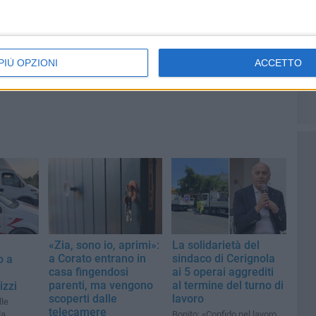
parte alla Stanza Divina
PIÙ OPZIONI
ACCETTO
«Zia, sono io, aprimi»:
La solidarietà del
a Corato entrano in
sindaco di Cerignola
o a
casa fingendosi
ai 5 operai aggrediti
parenti, ma vengono
al termine del turno di
izzi
scoperti dalle
lavoro
lle
telecamere
la
Bonito: «Confido nel lavoro