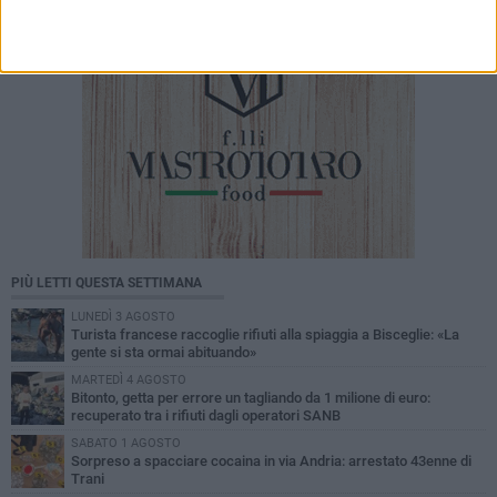
PIÙ LETTI QUESTA SETTIMANA
LUNEDÌ 3 AGOSTO
Turista francese raccoglie rifiuti alla spiaggia a Bisceglie: «La
gente si sta ormai abituando»
MARTEDÌ 4 AGOSTO
Bitonto, getta per errore un tagliando da 1 milione di euro:
recuperato tra i rifiuti dagli operatori SANB
SABATO 1 AGOSTO
Sorpreso a spacciare cocaina in via Andria: arrestato 43enne di
Trani