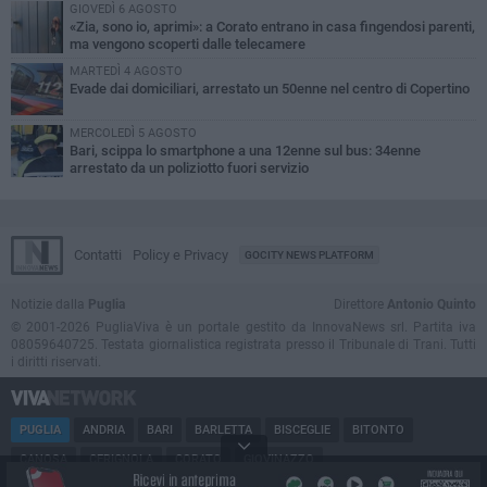
GIOVEDÌ 6 AGOSTO
«Zia, sono io, aprimi»: a Corato entrano in casa fingendosi parenti,
ma vengono scoperti dalle telecamere
MARTEDÌ 4 AGOSTO
Evade dai domiciliari, arrestato un 50enne nel centro di Copertino
MERCOLEDÌ 5 AGOSTO
Bari, scippa lo smartphone a una 12enne sul bus: 34enne
arrestato da un poliziotto fuori servizio
Contatti
Policy e Privacy
GOCITY NEWS PLATFORM
Notizie dalla
Puglia
Direttore
Antonio Quinto
© 2001-2026 PugliaViva è un portale gestito da InnovaNews srl. Partita iva
08059640725. Testata giornalistica registrata presso il Tribunale di Trani. Tutti
i diritti riservati.
PUGLIA
ANDRIA
BARI
BARLETTA
BISCEGLIE
BITONTO
CANOSA
CERIGNOLA
CORATO
GIOVINAZZO