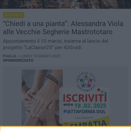
SPECIALE
“Chiedi a una pianta”: Alessandra Viola
alle Vecchie Segherie Mastrototaro
Appuntamento il 10 marzo, insieme al lancio del
progetto “LaClasse’25” per 42Gradi
PUGLIA -
LUNEDÌ 10 MARZO 2025
SPONSORIZZATO