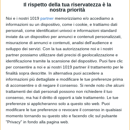
Il rispetto della tua riservatezza è la
nostra priorità
Noi e i nostri 1019
partner
memorizziamo e/o accediamo a
1
informazioni su un dispositivo, come i cookie, e trattiamo dati
personali, come identificatori univoci e informazioni standard
Un viaggio alla scoperta della saggezza delle piante e del
inviate da un dispositivo per annunci e contenuti personalizzati,
loro straordinario potere di migliorare la nostra vita. Il
10
misurazione di annunci e contenuti, analisi dell'audience e
marzo
alle ore
19:00
, le
Vecchie Segherie Mastrototaro
sviluppo dei servizi.
Con la tua autorizzazione noi e i nostri
partner possiamo utilizzare dati precisi di geolocalizzazione e
ospiterà
Alessandra Viola
per la presentazione di "
Chiedi a
identificazione tramite la scansione del dispositivo. Puoi fare clic
una pianta
" (Laterza). La moderazione della serata sarà
per consentire a noi e ai nostri 1019 partner il trattamento per le
affidata a
Riccardo Larosa
.
finalità sopra descritte. In alternativa puoi accedere a
informazioni più dettagliate e modificare le tue preferenze prima
Lezioni di vita dal mondo vegetale
di acconsentire o di negare il consenso.
Si rende noto che alcuni
trattamenti dei dati personali possono non richiedere il tuo
Possiamo imparare dalle piante a vivere meglio? La risposta
consenso, ma hai il diritto di opporti a tale trattamento. Le tue
di Alessandra Viola è un deciso sì. Il libro esplora il mondo
preferenze si applicheranno solo a questo sito web. Puoi
modificare le tue preferenze o revocare il consenso in qualsiasi
vegetale come fonte di saggezza ed equilibrio, proponendo
momento tornando su questo sito e facendo clic sul pulsante
esercizi vegetali
per contrastare il nostro deficit di natura e
"Privacy" in fondo alla pagina web.
favorire una connessione più profonda con l'ambiente. Ogni