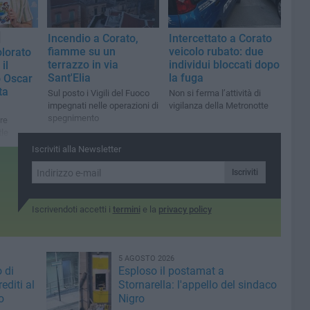
famiglie
Incendio a Corato,
Intercettato a Corato
fiamme su un
veicolo rubato: due
olorato
terrazzo in via
individui bloccati dopo
il
Sant'Elia
la fuga
o Oscar
ta
Sul posto i Vigili del Fuoco
Non si ferma l’attività di
impegnati nelle operazioni di
vigilanza della Metronotte
spegnimento
ore
tle
ale del
Iscriviti alla Newsletter
y Story 5
Iscriviti
Iscrivendoti accetti i
termini
e la
privacy policy
5 AGOSTO 2026
 di
Esploso il postamat a
editi al
Stornarella: l'appello del sindaco
o
Nigro