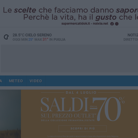
28.5
°C
CIELO SERENO
NOTI
31°
OGGI MIN
25°
MAX
IN
PUGLIA
DIRETTO
A
METEO
VIDEO