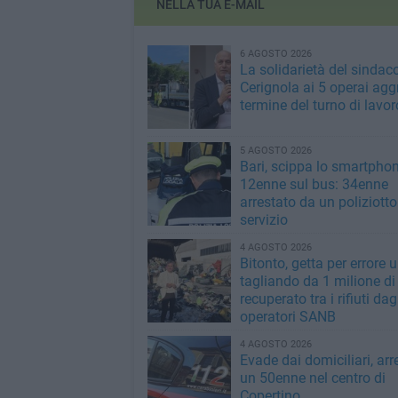
NELLA TUA E-MAIL
6 AGOSTO 2026
La solidarietà del sindaco
Cerignola ai 5 operai aggr
termine del turno di lavor
5 AGOSTO 2026
Bari, scippa lo smartpho
12enne sul bus: 34enne
arrestato da un poliziotto
servizio
4 AGOSTO 2026
Bitonto, getta per errore 
tagliando da 1 milione di
recuperato tra i rifiuti dag
operatori SANB
4 AGOSTO 2026
Evade dai domiciliari, arr
un 50enne nel centro di
Copertino