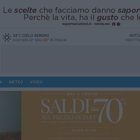
34
°C
CIELO SERENO
NOTI
33°
OGGI MIN
24°
MAX
IN
PUGLIA
DIRETTO
A
METEO
VIDEO