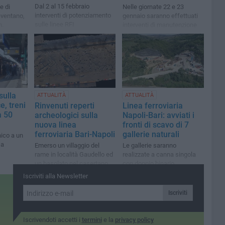
Dal 2 al 15 febbraio
e di
Nelle giornate 22 e 23
interventi di potenziamento
eventano,
gennaio saranno effettuati
sulle linee RFI
m.
interventi di manutenzione
comporteranno modifiche e
bus sostitutivi
sulla
ATTUALITÀ
ATTUALITÀ
e, treni
Rinvenuti reperti
Linea ferroviaria
a 50
archeologici sulla
Napoli-Bari: avviati i
nuova linea
fronti di scavo di 7
ferroviaria Bari-Napoli
gallerie naturali
ico a un
 a
Emerso un villaggio del
Le gallerie saranno
rame in località Gaudello ed
realizzate a canna singola
un basolato nel casertano
con doppio binario
Iscriviti alla Newsletter
Iscriviti
Iscrivendoti accetti i
termini
e la
privacy policy