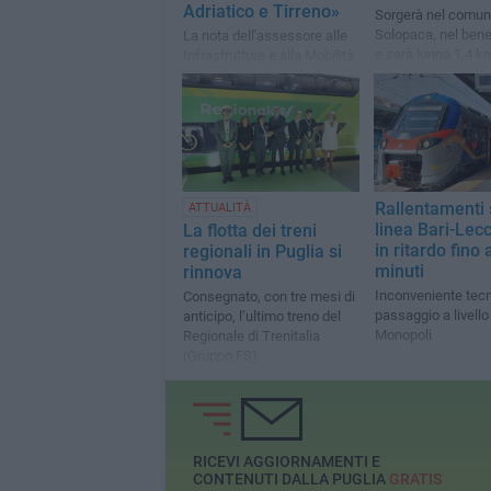
Adriatico e Tirreno»
Sorgerà nel comun
Solopaca, nel ben
La nota dell'assessore alle
e sarà lunga 1,4 k
Infrastrutture e alla Mobilità
della Regione Puglia
Rallentamenti 
ATTUALITÀ
linea Bari-Lecc
La flotta dei treni
in ritardo fino 
regionali in Puglia si
minuti
rinnova
Inconveniente tecn
Consegnato, con tre mesi di
passaggio a livello
anticipo, l’ultimo treno del
Monopoli
Regionale di Trenitalia
(Gruppo FS)
RICEVI AGGIORNAMENTI E
CONTENUTI DALLA PUGLIA
GRATIS