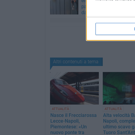
entrano in casa fingendo
parenti, ma vengono scop
dalle telecamere
Altri contenuti a tema
ATTUALITÀ
ATTUALITÀ
Nasce il Frecciarossa
Alta velocità B
Lecce-Napoli,
Napoli, comple
Piemontese: «Un
ultimo scavo g
nuovo ponte tra
Tuoro Sant’An