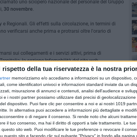
oclamato uno sciopero nazionale del personale del Gruppo
i,
30 novembre
.
ab
 e Regionali. Gli effetti sulla circolazione, in termini di
nno verificarsi anche prima e protrarsi oltre l'orario di
op
rmarsi sui collegamenti e i servizi attivi, prima di
 Trenitalia, la sezione Infomobilità del sito web
numero verde gratuito 800 89 20 21, oltre che nelle
l rispetto della tua riservatezza è la nostra prior
sco
 stazioni ferroviarie, le self-service e le agenzie di viaggio
artner
memorizziamo e/o accediamo a informazioni su un dispositivo, c
ali, come identificatori univoci e informazioni standard inviate da un di
zzati, misurazione di annunci e contenuti, analisi dell'audience e svilupp
 disagi.
i e i nostri partner possiamo utilizzare dati precisi di geolocalizzazione 
del dispositivo. Puoi fare clic per consentire a noi e ai nostri 1019 partn
fuo
critte. In alternativa puoi accedere a informazioni più dettagliate e modif
acconsentire o di negare il consenso.
Si rende noto che alcuni trattamen
e il tuo consenso, ma hai il diritto di opporti a tale trattamento. Le tue
6 AGOSTO 2026
 questo sito web. Puoi modificare le tue preferenze o revocare il conse
Corato
Proseguono i lavori in piazza
questo sito e facendo clic sul pulsante "Privacy" in fondo alla pagina