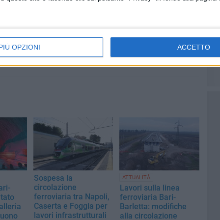
si
Aldo Moro a Bari: il sopralluogo
erti
di Leccese
PIÙ OPZIONI
ACCETTO
Sospesa la
ATTUALITÀ
circolazione
ari-
Lavori sulla linea
ferroviaria tra Napoli,
tato
ferroviaria Bari-
Caserta e Foggia per
alleria
Barletta: modifiche
lavori infrastrutturali
tuono
alla circolazione