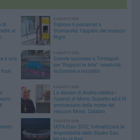
5 AGOSTO 2026
 di
Esploso il postamat a
editi al
Stornarella: l'appello del sindaco
o
Nigro
5 AGOSTO 2026
ne a una
Grande successo a Trinitapoli
per "Ragazzi in Arte": creatività,
 fuori
inclusione e socialità
4 AGOSTO 2026
un
La diocesi di Andria celebra i
 euro:
funerali di Mons. Superbo ed il IX
li
anniversario della morte del
vescovo Mons. Calabro
3 AGOSTO 2026
estato
UEFA Euro 2032, formalizzata la
disponibilità dello Stadio San
Nicola di Bari