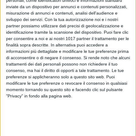
personali, come identificatori univoci e informazioni standard
inviate da un dispositivo per annunci e contenuti personalizzati,
misurazione di annunci e contenuti, analisi dell'audience e
sviluppo dei servizi.
Con la tua autorizzazione noi e i nostri
34
partner possiamo utilizzare dati precisi di geolocalizzazione e
identificazione tramite la scansione del dispositivo. Puoi fare clic
per consentire a noi e ai nostri 1017 partner il trattamento per le
Un tragico incidente stradale si è verificato sulla Strada
finalità sopra descritte. In alternativa puoi accedere a
Statale 274 nel territorio di Acquarica-Presicce, in provincia
informazioni più dettagliate e modificare le tue preferenze prima
di acconsentire o di negare il consenso.
Si rende noto che alcuni
di Lecce. Sono state coinvolte due vetture: una Ford Focus e
trattamenti dei dati personali possono non richiedere il tuo
una Fiat Tipo.
consenso, ma hai il diritto di opporti a tale trattamento. Le tue
preferenze si applicheranno solo a questo sito web. Puoi
A perdere la vita è stato Giovanni Sarinelli, 57 anni,
modificare le tue preferenze o revocare il consenso in qualsiasi
sottufficiale della Marina e originario di Castrignano del
momento tornando su questo sito e facendo clic sul pulsante
Capo. L'uomo, trasportato in codice rosso all'ospedale di
"Privacy" in fondo alla pagina web.
Tricase, è deceduto poco dopo l'arrivo.
Ferito il conducente dell'altra auto, un maresciallo tirocinante
di 22 anni in servizio presso la stazione dei carabinieri di
Castrignano, che è stato ricoverato in codice giallo sempre