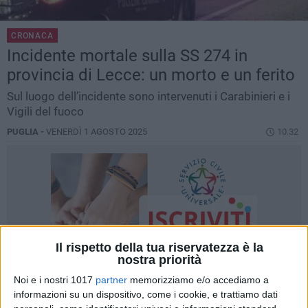
CRONACA
Incidente mortale sulla SS 274 in
provincia di Lecce: un morto e un ferito
Sul luogo dell’incidente sono intervenuti i Carabinieri e i
Vigili del fuoco
PUGLIA -
VENERDÌ 1 AGOSTO 2025
10.32
Il rispetto della tua riservatezza è la
nostra priorità
Noi e i nostri 1017
partner
memorizziamo e/o accediamo a
informazioni su un dispositivo, come i cookie, e trattiamo dati