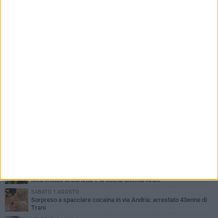
PIÙ LETTI QUESTA SETTIMANA
LUNEDÌ 3 AGOSTO
Turista francese raccoglie rifiuti alla spiaggia a Bisceglie: «La
gente si sta ormai abituando»
MARTEDÌ 4 AGOSTO
Bitonto, getta per errore un tagliando da 1 milione di euro:
recuperato tra i rifiuti dagli operatori SANB
VENERDÌ 31 LUGLIO
«Dal McDrive al McRide è un attimo»: arrivano a cavallo al
McDonald's di Barletta e la scena diventa virale
SABATO 1 AGOSTO
Sorpreso a spacciare cocaina in via Andria: arrestato 43enne di
Trani