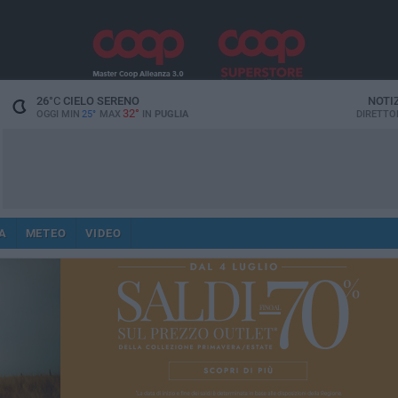
26
°C
CIELO SERENO
NOTI
32°
OGGI MIN
25°
MAX
IN
PUGLIA
DIRETTO
A
METEO
VIDEO