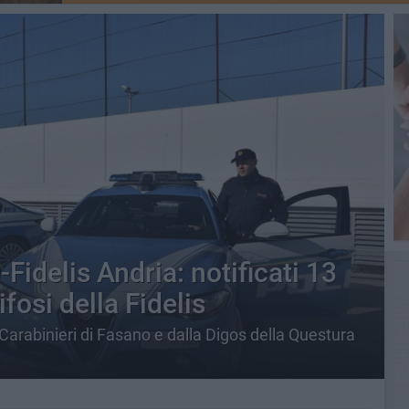
idelis Andria: notificati 13
ifosi della Fidelis
arabinieri di Fasano e dalla Digos della Questura