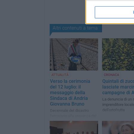
Altri contenuti a tema
ATTUALITÀ
CRONACA
Verso la cerimonia
Quintali di zuc
del 12 luglio: il
lasciate marcir
messaggio della
campagne di A
Sindaca di Andria
La denuncia di un 
Giovanna Bruno
imprenditore local
dell'ortofrutta
Decennale del disastro
ferroviario alla presenza del
Capo dello Stato Sergio
Mattarella