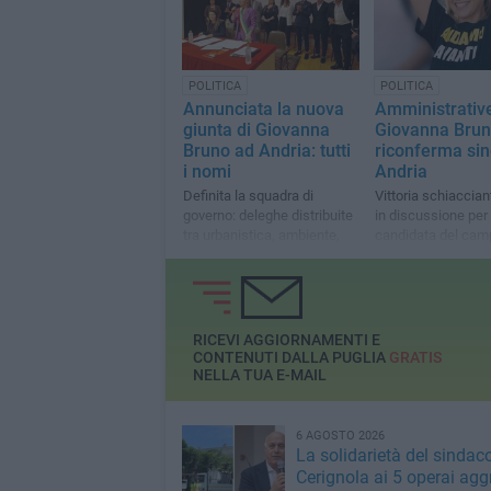
POLITICA
POLITICA
Annunciata la nuova
Amministrativ
giunta di Giovanna
Giovanna Brun
Bruno ad Andria: tutti
riconferma sin
i nomi
Andria
Definita la squadra di
Vittoria schiaccian
governo: deleghe distribuite
in discussione per 
tra urbanistica, ambiente,
candidata del cam
sociale, innovazione e lavori
pubblici
RICEVI AGGIORNAMENTI E
CONTENUTI DALLA PUGLIA
GRATIS
NELLA TUA E-MAIL
6 AGOSTO 2026
La solidarietà del sindaco
Cerignola ai 5 operai aggr