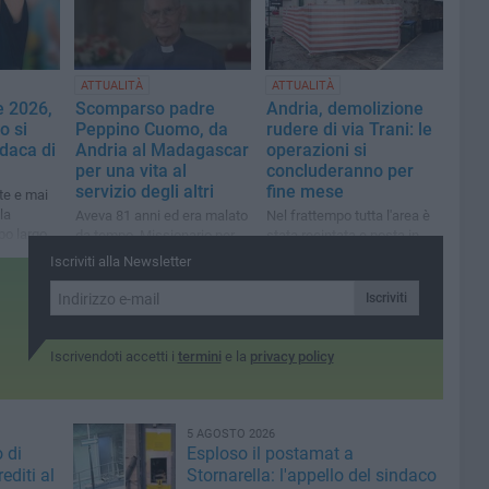
ATTUALITÀ
ATTUALITÀ
e 2026,
Scomparso padre
Andria, demolizione
o si
Peppino Cuomo, da
rudere di via Trani: le
daca di
Andria al Madagascar
operazioni si
per una vita al
concluderanno per
servizio degli altri
fine mese
te e mai
la
Aveva 81 anni ed era malato
Nel frattempo tutta l'area è
po largo
da tempo. Missionario per
stata recintata e posta in
38 anni in terra africana
sicurezza
Iscriviti alla Newsletter
Iscriviti
Iscrivendoti accetti i
termini
e la
privacy policy
5 AGOSTO 2026
 di
Esploso il postamat a
editi al
Stornarella: l'appello del sindaco