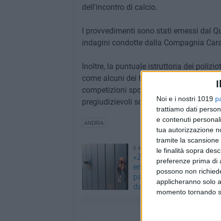
dell'incontro di calcio.
I provvedimenti sono stati emessi dal Que
indagini condotte dalla Compagnia Carab
Inoltre, la puntuale istruttoria dei poliz
come alcuni dei tifosi fossero recidivi 
I
competizioni sportive, violando di fatto i
Noi e i nostri 1019
p
pregiudizievoli sono ancora in corso.
trattiamo dati person
e contenuti personali
ANDRIA
tua autorizzazione no
tramite la scansione 
6 AGOSTO 2026
le finalità sopra des
«Zia, sono io, aprimi»: a 
preferenze prima di 
entrano in casa fingendo
possono non richieder
parenti, ma vengono scop
applicheranno solo a
dalle telecamere
momento tornando su 