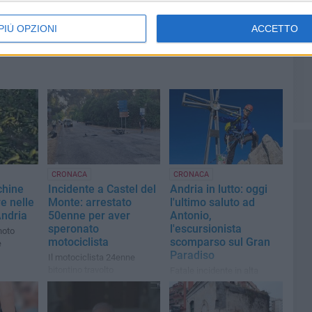
PIÙ OPZIONI
ACCETTO
CRONACA
CRONACA
chine
Incidente a Castel del
Andria in lutto: oggi
e nelle
Monte: arrestato
l'ultimo saluto ad
ndria
50enne per aver
Antonio,
speronato
l'escursionista
noto
motociclista
scomparso sul Gran
e
Paradiso
Il motociclista 24enne
bitontino travolto
Fatale incidente in alta
dall'autovettura, sta meglio
quota. Alle 17 i funerali per
e le sue condizioni con
l'ultimo abbraccio
destano preoccupazioni