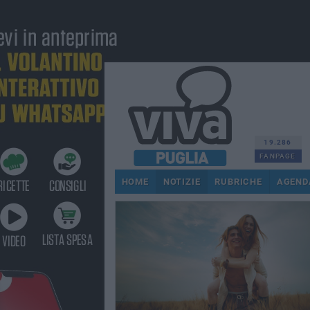
19.286
FANPAGE
HOME
NOTIZIE
RUBRICHE
AGEND