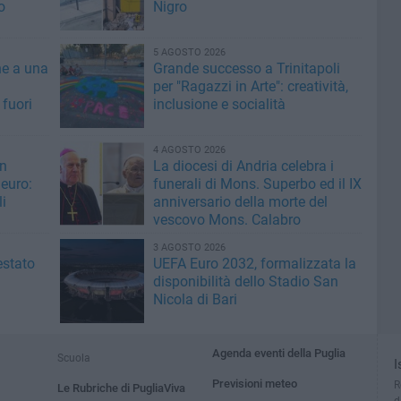
o
Nigro
5 AGOSTO 2026
ne a una
Grande successo a Trinitapoli
per "Ragazzi in Arte": creatività,
 fuori
inclusione e socialità
4 AGOSTO 2026
un
La diocesi di Andria celebra i
 euro:
funerali di Mons. Superbo ed il IX
li
anniversario della morte del
vescovo Mons. Calabro
3 AGOSTO 2026
estato
UEFA Euro 2032, formalizzata la
disponibilità dello Stadio San
Nicola di Bari
Agenda eventi della Puglia
Scuola
I
Previsioni meteo
R
Le Rubriche di PugliaViva
d