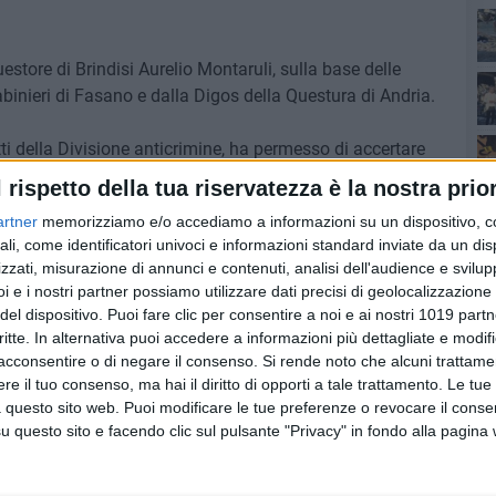
store di Brindisi Aurelio Montaruli, sulla base delle
ab
inieri di Fasano e dalla Digos della Questura di Andria.
op
iotti della Divisione anticrimine, ha permesso di accertare
in comportamenti violenti connessi allo svolgimento di
l rispetto della tua riservatezza è la nostra prior
 provvedimenti adottati in passato, i cui effetti
artner
memorizziamo e/o accediamo a informazioni su un dispositivo, c
ali, come identificatori univoci e informazioni standard inviate da un di
sco
zzati, misurazione di annunci e contenuti, analisi dell'audience e svilupp
i e i nostri partner possiamo utilizzare dati precisi di geolocalizzazione 
del dispositivo. Puoi fare clic per consentire a noi e ai nostri 1019 partn
6 AGOSTO 2026
critte. In alternativa puoi accedere a informazioni più dettagliate e modif
Corato
Proseguono i lavori in piazza
acconsentire o di negare il consenso.
Si rende noto che alcuni trattamen
si
Aldo Moro a Bari: il sopralluogo
e il tuo consenso, ma hai il diritto di opporti a tale trattamento. Le tue
fuo
erti
di Leccese
 questo sito web. Puoi modificare le tue preferenze o revocare il conse
questo sito e facendo clic sul pulsante "Privacy" in fondo alla pagina