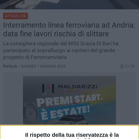
ATTUALITÀ
Interramento linea ferroviaria ad Andria:
data fine lavori rischia di slittare
La consigliera regionale del M5S Grazia Di Bari ha
partecipato al sopralluogo ai cantieri del grande
progetto di Ferrotramviaria
PUGLIA -
GIOVEDÌ 1 MAGGIO 2025
11.39
Il rispetto della tua riservatezza è la