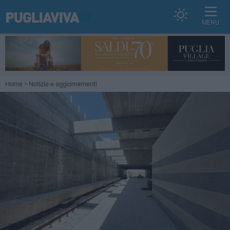
MENU
Home
Notizie e aggiornamenti