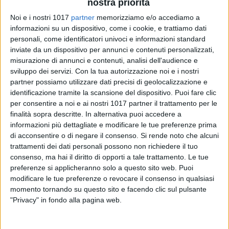
nostra priorità
Noi e i nostri 1017
partner
memorizziamo e/o accediamo a
informazioni su un dispositivo, come i cookie, e trattiamo dati
personali, come identificatori univoci e informazioni standard
20
inviate da un dispositivo per annunci e contenuti personalizzati,
misurazione di annunci e contenuti, analisi dell'audience e
sviluppo dei servizi.
Con la tua autorizzazione noi e i nostri
partner possiamo utilizzare dati precisi di geolocalizzazione e
"La fine dei lavori - dichiara la consigliera regionale del M5S
identificazione tramite la scansione del dispositivo. Puoi fare clic
Grazia Di Bari- rischia di slittare per la quarta volta in tre
per consentire a noi e ai nostri 1017 partner il trattamento per le
anni. Il termine era inizialmente previsto per la fine del 2023,
finalità sopra descritte. In alternativa puoi accedere a
poi per il 30 giugno 2024 e nel precedente sopralluogo la
informazioni più dettagliate e modificare le tue preferenze prima
data indicata era stata quella del 30 maggio 2025. Ora negli
di acconsentire o di negare il consenso.
Si rende noto che alcuni
uffici di cantiere si parla di un'ulteriore richiesta di proroga a
trattamenti dei dati personali possono non richiedere il tuo
consenso, ma hai il diritto di opporti a tale trattamento. Le tue
settembre 2025, perché le opere di segnalamento e i collaudi
preferenze si applicheranno solo a questo sito web. Puoi
non riuscirebbero a chiudersi in tempo. Solo dopo aver
modificare le tue preferenze o revocare il consenso in qualsiasi
completato questi interventi si potrà procedere con
momento tornando su questo sito e facendo clic sul pulsante
l'elettrificazione, quindi per rivedere i treni in funzione
"Privacy" in fondo alla pagina web.
dovremo aspettare il 2027. Nel corso dell'ultimo sopralluogo
ho visto gli operai all'opera per la futura Andria Nord e la