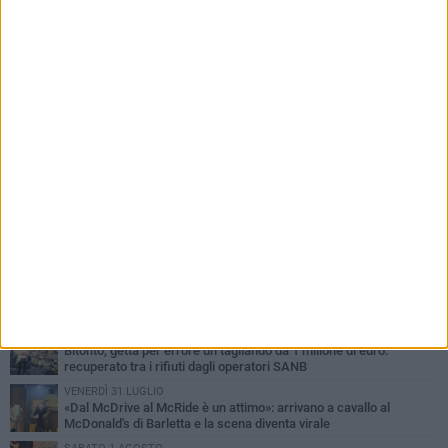
PIÙ LETTI QUESTA SETTIMANA
LUNEDÌ 3 AGOSTO
Turista francese raccoglie rifiuti alla spiaggia a Bisceglie: «La
gente si sta ormai abituando»
MARTEDÌ 4 AGOSTO
Bitonto, getta per errore un tagliando da 1 milione di euro:
recuperato tra i rifiuti dagli operatori SANB
VENERDÌ 31 LUGLIO
«Dal McDrive al McRide è un attimo»: arrivano a cavallo al
McDonald's di Barletta e la scena diventa virale