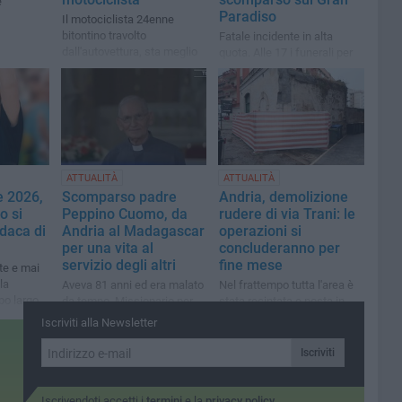
e
Paradiso
Il motociclista 24enne
bitontino travolto
Fatale incidente in alta
dall'autovettura, sta meglio
quota. Alle 17 i funerali per
e le sue condizioni con
l'ultimo abbraccio
destano preoccupazioni
ATTUALITÀ
ATTUALITÀ
e 2026,
Scomparso padre
Andria, demolizione
o si
Peppino Cuomo, da
rudere di via Trani: le
daca di
Andria al Madagascar
operazioni si
per una vita al
concluderanno per
servizio degli altri
fine mese
te e mai
la
Aveva 81 anni ed era malato
Nel frattempo tutta l'area è
po largo
da tempo. Missionario per
stata recintata e posta in
38 anni in terra africana
sicurezza
Iscriviti alla Newsletter
Iscriviti
Iscrivendoti accetti i
termini
e la
privacy policy