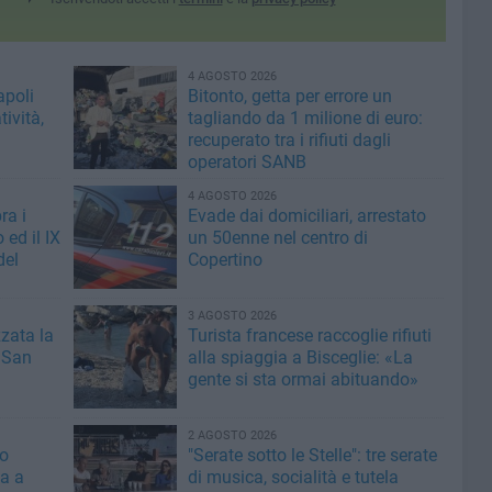
4 AGOSTO 2026
apoli
Bitonto, getta per errore un
tività,
tagliando da 1 milione di euro:
recuperato tra i rifiuti dagli
operatori SANB
4 AGOSTO 2026
ra i
Evade dai domiciliari, arrestato
ed il IX
un 50enne nel centro di
del
Copertino
3 AGOSTO 2026
zata la
Turista francese raccoglie rifiuti
o San
alla spiaggia a Bisceglie: «La
gente si sta ormai abituando»
2 AGOSTO 2026
ro
"Serate sotto le Stelle": tre serate
ea a
di musica, socialità e tutela