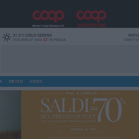
31.5
°C
CIELO SERENO
NOTI
32°
OGGI MIN
24°
MAX
IN
PUGLIA
DIRETTO
A
METEO
VIDEO