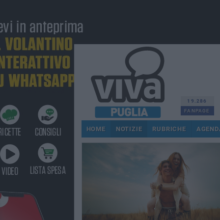
19.286
FANPAGE
HOME
NOTIZIE
RUBRICHE
AGEND