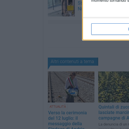
momento tornando su 
Stornarella: l'appello del
Nigro
Altri contenuti a tema
Quintali di zuc
ATTUALITÀ
lasciate marcir
Verso la cerimonia
campagne di A
del 12 luglio: il
messaggio della
La denuncia di un 