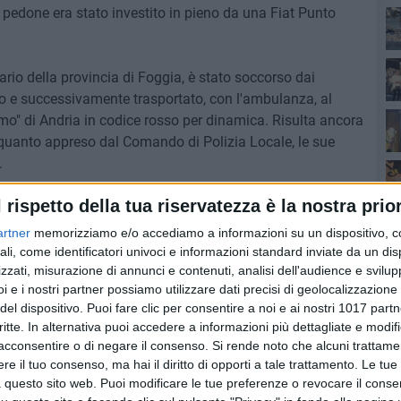
pedone era stato investito in pieno da una Fiat Punto
ab
ario della provincia di Foggia, è stato soccorso dai
to e successivamente trasportato, con l'ambulanza, al
op
o" di Andria in codice rosso per dinamica. Risulta ancora
 quanto appreso dal Comando di Polizia Locale, le sue
e l
.
l rispetto della tua riservatezza è la nostra prior
to e si è posto a disposizione degli Agenti di P.L.
delle indagini al fine di accertare la dinamica del sinistro
artner
memorizziamo e/o accediamo a informazioni su un dispositivo, c
ali, come identificatori univoci e informazioni standard inviate da un di
Pug
zzati, misurazione di annunci e contenuti, analisi dell'audience e svilupp
i e i nostri partner possiamo utilizzare dati precisi di geolocalizzazione 
er le donne e gli uomini della Polizia Locale di Andria.
del dispositivo. Puoi fare clic per consentire a noi e ai nostri 1017 partn
critte. In alternativa puoi accedere a informazioni più dettagliate e modif
acconsentire o di negare il consenso.
Si rende noto che alcuni trattamen
e il tuo consenso, ma hai il diritto di opporti a tale trattamento. Le tue
5 AGOSTO 2026
 questo sito web. Puoi modificare le tue preferenze o revocare il conse
Bari, scippa lo smartphone a una