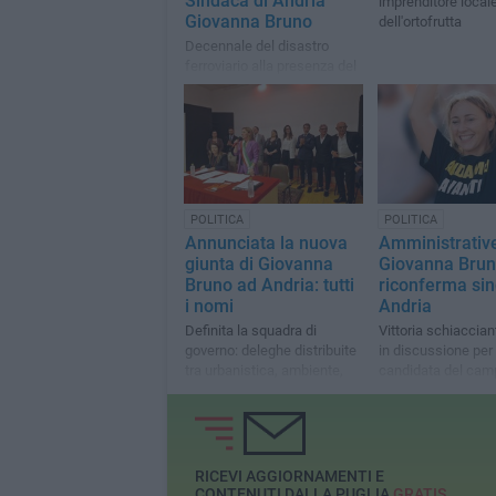
Sindaca di Andria
imprenditore local
Giovanna Bruno
dell'ortofrutta
Decennale del disastro
ferroviario alla presenza del
Capo dello Stato Sergio
Mattarella
POLITICA
POLITICA
Annunciata la nuova
Amministrativ
giunta di Giovanna
Giovanna Brun
Bruno ad Andria: tutti
riconferma sin
i nomi
Andria
Definita la squadra di
Vittoria schiaccian
governo: deleghe distribuite
in discussione per 
tra urbanistica, ambiente,
candidata del cam
sociale, innovazione e lavori
pubblici
RICEVI AGGIORNAMENTI E
CONTENUTI DALLA PUGLIA
GRATIS