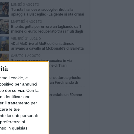
LUNEDÌ 3 AGOSTO
Turista francese raccoglie rifiuti alla
spiaggia a Bisceglie: «La gente si sta ormai
ituando»
MARTEDÌ 4 AGOSTO
Bitonto, getta per errore un tagliando da 1
milione di euro: recuperato tra i rifiuti dagli
eratori SANB
VENERDÌ 31 LUGLIO
«Dal McDrive al McRide è un attimo»:
arrivano a cavallo al McDonald's di Barletta
a scena diventa virale
SABATO 1 AGOSTO
Sorpreso a spacciare cocaina in via
Andria: arrestato 43enne di Trani
ità
VENERDÌ 31 LUGLIO
ome i cookie, e
Interdittive antimafia nel settore agricolo:
colpite tre aziende di San Ferdinando di
spositivo per annunci
lia
o dei servizi.
Con la
MARTEDÌ 4 AGOSTO
Evade dai domiciliari, arrestato un 50enne
e identificazione
nel centro di Copertino
er il trattamento per
icare le tue
ti dei dati personali
 preferenze si
nso in qualsiasi