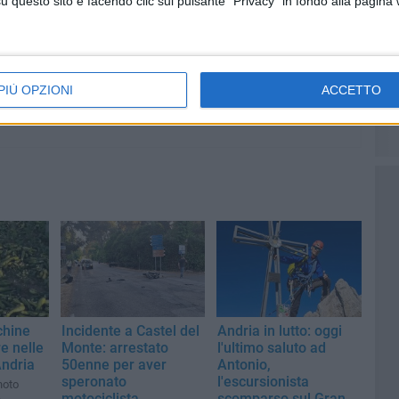
questo sito e facendo clic sul pulsante "Privacy" in fondo alla pagina
 sindaco
12enne sul bus: 34enne
arrestato da un poliziotto fuori
servizio
PIÙ OPZIONI
ACCETTO
chine
Incidente a Castel del
Andria in lutto: oggi
e nelle
Monte: arrestato
l'ultimo saluto ad
ndria
50enne per aver
Antonio,
speronato
l'escursionista
noto
motociclista
scomparso sul Gran