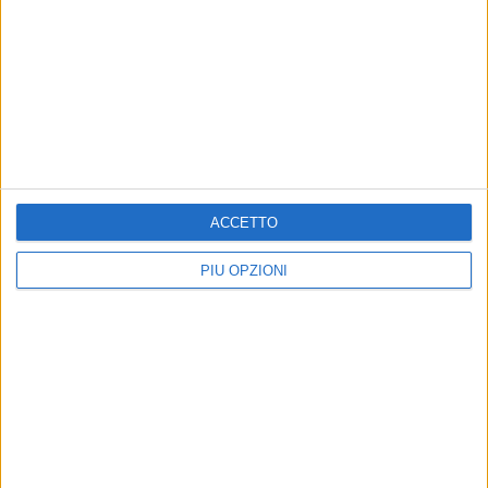
ACCETTO
PIÙ OPZIONI
Altri contenuti a tema