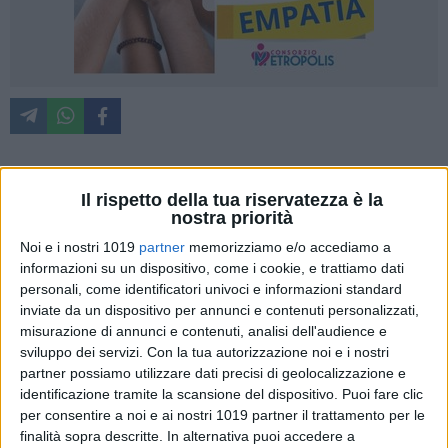
Si rinnova per la sua seconda edizione il contest
"Luce Viva"
,
Il rispetto della tua riservatezza è la
nostra priorità
iniziativa del network giornalistico Viva per raccontare
attraverso il linguaggio della
fotografia
i riti, le emozioni, le
Noi e i nostri 1019
partner
memorizziamo e/o accediamo a
tradizioni del periodo della Quaresima e della
Settimana
informazioni su un dispositivo, come i cookie, e trattiamo dati
personali, come identificatori univoci e informazioni standard
Santa in Puglia.
inviate da un dispositivo per annunci e contenuti personalizzati,
misurazione di annunci e contenuti, analisi dell'audience e
L'iniziativa, che si innesta nelle quotidiane attività di
sviluppo dei servizi.
Con la tua autorizzazione noi e i nostri
racconto giornalistico a cura delle redazioni del Viva
partner possiamo utilizzare dati precisi di geolocalizzazione e
Network, è nata con l'obiettivo di rendere i lettori protagonisti
identificazione tramite la scansione del dispositivo. Puoi fare clic
attraverso le istantanee di tutti quei momenti in cui la
per consentire a noi e ai nostri 1019 partner il trattamento per le
comunità si ritrova nei tipici rituali di devozione, folklore e
finalità sopra descritte. In alternativa puoi accedere a