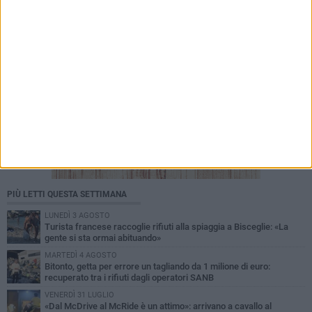
PIÙ LETTI QUESTA SETTIMANA
LUNEDÌ 3 AGOSTO
Turista francese raccoglie rifiuti alla spiaggia a Bisceglie: «La
gente si sta ormai abituando»
MARTEDÌ 4 AGOSTO
Bitonto, getta per errore un tagliando da 1 milione di euro:
recuperato tra i rifiuti dagli operatori SANB
VENERDÌ 31 LUGLIO
«Dal McDrive al McRide è un attimo»: arrivano a cavallo al