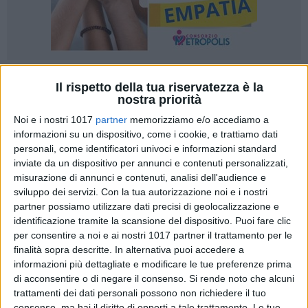
118
A cura di
Il rispetto della tua riservatezza è la
IDA VINELLA
nostra priorità
Noi e i nostri 1017
partner
memorizziamo e/o accediamo a
informazioni su un dispositivo, come i cookie, e trattiamo dati
personali, come identificatori univoci e informazioni standard
Un mosaico di
tradizioni popolari
, suggestioni e preghiere:
inviate da un dispositivo per annunci e contenuti personalizzati,
ogni anno la
Settimana Santa in Puglia
si trasforma in un
misurazione di annunci e contenuti, analisi dell'audience e
racconto corale che attraversa le città e paesi, portando nei
sviluppo dei servizi.
Con la tua autorizzazione noi e i nostri
vicoli e nelle piazze gremite la
devozione di tutta la
partner possiamo utilizzare dati precisi di geolocalizzazione e
collettività
. I rituali si tramandano negli anni, e con sempre
identificazione tramite la scansione del dispositivo. Puoi fare clic
maggiore entusiasmo la
squadra del Viva Network
si
per consentire a noi e ai nostri 1017 partner il trattamento per le
impegna in un lavoro instancabile per catturarne i momenti
finalità sopra descritte. In alternativa puoi accedere a
informazioni più dettagliate e modificare le tue preferenze prima
salienti, documentando e condividendo la forza delle
di acconsentire o di negare il consenso.
Si rende noto che alcuni
tradizioni antiche
con le nuove tecnologie
, attraverso articoli
trattamenti dei dati personali possono non richiedere il tuo
sul web, alla portata di tutti, gallerie fotografiche e dirette sui
consenso, ma hai il diritto di opporti a tale trattamento. Le tue