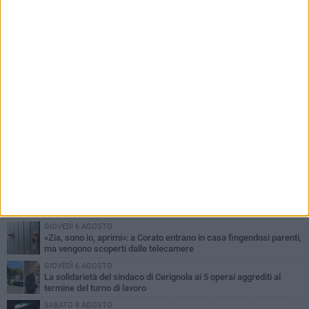
PIÙ LETTI QUESTA SETTIMANA
MARTEDÌ 4 AGOSTO
Bitonto, getta per errore un tagliando da 1 milione di euro:
recuperato tra i rifiuti dagli operatori SANB
VENERDÌ 7 AGOSTO
Furti e assalto al bancomat, arrestato 30enne di Bitonto: deve
scontare quasi 10 anni
DOMENICA 9 AGOSTO
La vasca di colmata sul lungomare di Molfetta non si farà: il
Comune cambia progetto
GIOVEDÌ 6 AGOSTO
«Zia, sono io, aprimi»: a Corato entrano in casa fingendosi parenti,
ma vengono scoperti dalle telecamere
GIOVEDÌ 6 AGOSTO
La solidarietà del sindaco di Cerignola ai 5 operai aggrediti al
termine del turno di lavoro
SABATO 8 AGOSTO