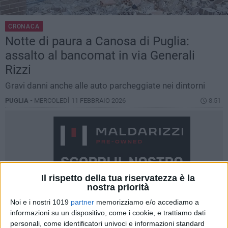
CRONACA
Notte di paura a Canosa di Puglia:
assalto al bancomat in via Generali
Rizzi
Gravi danni anche alle auto parcheggiate nei dintorni
PUGLIA -
MERCOLEDÌ 11 FEBBRAIO 2026
8.51
Il rispetto della tua riservatezza è la
nostra priorità
Noi e i nostri 1019
partner
memorizziamo e/o accediamo a
informazioni su un dispositivo, come i cookie, e trattiamo dati
personali, come identificatori univoci e informazioni standard