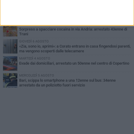
MARTEDÌ 4 AGOSTO
Bitonto, getta per errore un tagliando da 1 milione di euro:
recuperato tra i rifiuti dagli operatori SANB
SABATO 1 AGOSTO
Sorpreso a spacciare cocaina in via Andria: arrestato 43enne di
Trani
GIOVEDÌ 6 AGOSTO
«Zia, sono io, aprimi»: a Corato entrano in casa fingendosi parenti,
ma vengono scoperti dalle telecamere
MARTEDÌ 4 AGOSTO
Evade dai domiciliari, arrestato un 50enne nel centro di Copertino
MERCOLEDÌ 5 AGOSTO
Bari, scippa lo smartphone a una 12enne sul bus: 34enne
arrestato da un poliziotto fuori servizio