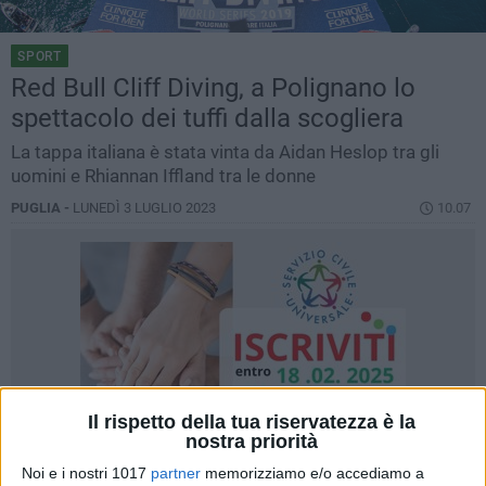
SPORT
Red Bull Cliff Diving, a Polignano lo
spettacolo dei tuffi dalla scogliera
La tappa italiana è stata vinta da Aidan Heslop tra gli
uomini e Rhiannan Iffland tra le donne
PUGLIA -
LUNEDÌ 3 LUGLIO 2023
10.07
Il rispetto della tua riservatezza è la
nostra priorità
Noi e i nostri 1017
partner
memorizziamo e/o accediamo a