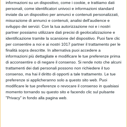
informazioni su un dispositivo, come i cookie, e trattiamo dati
personali, come identificatori univoci e informazioni standard
inviate da un dispositivo per annunci e contenuti personalizzati,
misurazione di annunci e contenuti, analisi dell'audience e
sviluppo dei servizi.
Con la tua autorizzazione noi e i nostri
partner possiamo utilizzare dati precisi di geolocalizzazione e
identificazione tramite la scansione del dispositivo. Puoi fare clic
Grande spettacolo oggi a Polignano a Mare, che per il
per consentire a noi e ai nostri 1017 partner il trattamento per le
decimo anno consecutivo è stata la location della tappa
finalità sopra descritte. In alternativa puoi accedere a
italiana di Red Bull Cliff Diving World Series, il campionato
informazioni più dettagliate e modificare le tue preferenze prima
mondiale di tuffi dalle grandi altezze.
di acconsentire o di negare il consenso.
Si rende noto che alcuni
trattamenti dei dati personali possono non richiedere il tuo
consenso, ma hai il diritto di opporti a tale trattamento. Le tue
Un successo enorme per la rassegna nella suggestiva
preferenze si applicheranno solo a questo sito web. Puoi
cornice di Polignano, dove sono accorse decine di migliaia di
modificare le tue preferenze o revocare il consenso in qualsiasi
spettatori per assistere allo show dei grandi campioni dei
momento tornando su questo sito e facendo clic sul pulsante
tuffi dalla scogliera.
"Privacy" in fondo alla pagina web.
A vincere la tappa italiana tra gli uomini è stato il britannico
Aidan Heslop, davanti ai rumeni Constantin Popovici e
Catalin Preda. Tra le donne, invece, il primo gradino del