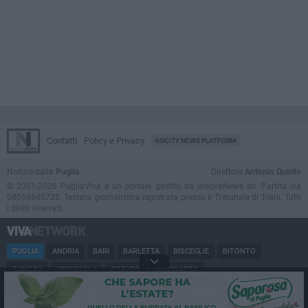
Contatti
Policy e Privacy
GOCITY NEWS PLATFORM
Notizie dalla
Puglia
Direttore
Antonio Quinto
© 2001-2026 PugliaViva è un portale gestito da InnovaNews srl. Partita iva
08059640725. Testata giornalistica registrata presso il Tribunale di Trani. Tutti
i diritti riservati.
PUGLIA
ANDRIA
BARI
BARLETTA
BISCEGLIE
BITONTO
CANOSA
CERIGNOLA
CORATO
GIOVINAZZO
MARGHERITA DI SAVOIA
MINERVINO
MODUGNO
MOLFETTA
RUVO
SAN FERDINANDO
SPINAZZOLA
TERLIZZI
TRANI
TRINITAPOLI