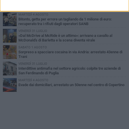
Turista francese raccoglie rifiuti alla spiaggia a Bisceglie: «La
gente si sta ormai abituando»
MARTEDÌ 4 AGOSTO
Bitonto, getta per errore un tagliando da 1 milione di euro:
recuperato tra i rifiuti dagli operatori SANB
VENERDÌ 31 LUGLIO
«Dal McDrive al McRide è un attimo»: arrivano a cavallo al
McDonald's di Barletta e la scena diventa virale
SABATO 1 AGOSTO
Sorpreso a spacciare cocaina in via Andria: arrestato 43enne di
Trani
VENERDÌ 31 LUGLIO
Interdittive antimafia nel settore agricolo: colpite tre aziende di
San Ferdinando di Puglia
MARTEDÌ 4 AGOSTO
Evade dai domiciliari, arrestato un 50enne nel centro di Copertino