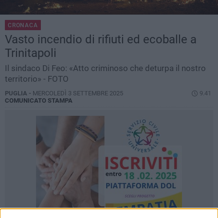
CRONACA
Vasto incendio di rifiuti ed ecoballe a
Trinitapoli
Il sindaco Di Feo: «Atto criminoso che deturpa il nostro
territorio» - FOTO
PUGLIA -
MERCOLEDÌ 3 SETTEMBRE 2025
9.41
COMUNICATO STAMPA