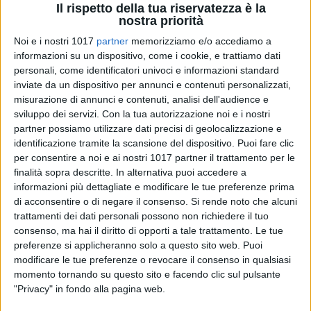
Il rispetto della tua riservatezza è la
nostra priorità
Noi e i nostri 1017
partner
memorizziamo e/o accediamo a
informazioni su un dispositivo, come i cookie, e trattiamo dati
10
personali, come identificatori univoci e informazioni standard
inviate da un dispositivo per annunci e contenuti personalizzati,
misurazione di annunci e contenuti, analisi dell'audience e
La città di Trinitapoli si è svegliata questa mattina 3
sviluppo dei servizi.
Con la tua autorizzazione noi e i nostri
settembre 2025 con l'odore acre del fumo dopo che, nel
partner possiamo utilizzare dati precisi di geolocalizzazione e
identificazione tramite la scansione del dispositivo. Puoi fare clic
cuore della notte, un incendio ha devastato un'area di una
per consentire a noi e ai nostri 1017 partner il trattamento per le
vecchia cooperativa agricola "La Fenice" nei pressi della
finalità sopra descritte. In alternativa puoi accedere a
stazione ferroviaria, dove tra capannoni abbandonati erano
informazioni più dettagliate e modificare le tue preferenze prima
accatastati rifiuti di vario genere ed ecoballe. Le fiamme
di acconsentire o di negare il consenso.
Si rende noto che alcuni
hanno illuminato la zona creando momenti di apprensione.
trattamenti dei dati personali possono non richiedere il tuo
consenso, ma hai il diritto di opporti a tale trattamento. Le tue
Sul posto sono intervenuti immediatamente i Vigili del
preferenze si applicheranno solo a questo sito web. Puoi
modificare le tue preferenze o revocare il consenso in qualsiasi
Fuoco, la Polizia Locale e il primo cittadino Francesco di Feo
momento tornando su questo sito e facendo clic sul pulsante
insieme all'Assessore all'Ecologia Tonia Iodice e ai tecnici
"Privacy" in fondo alla pagina web.
dell'ufficio comunale. L'operazione di spegnimento è stata