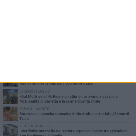
PIÙ LETTI QUESTA SETTIMANA
LUNEDÌ 3 AGOSTO
Turista francese raccoglie rifiuti alla spiaggia a Bisceglie: «La
gente si sta ormai abituando»
MARTEDÌ 4 AGOSTO
Bitonto, getta per errore un tagliando da 1 milione di euro:
recuperato tra i rifiuti dagli operatori SANB
VENERDÌ 31 LUGLIO
«Dal McDrive al McRide è un attimo»: arrivano a cavallo al
McDonald's di Barletta e la scena diventa virale
SABATO 1 AGOSTO
Sorpreso a spacciare cocaina in via Andria: arrestato 43enne di
Trani
VENERDÌ 31 LUGLIO
Interdittive antimafia nel settore agricolo: colpite tre aziende di
San Ferdinando di Puglia