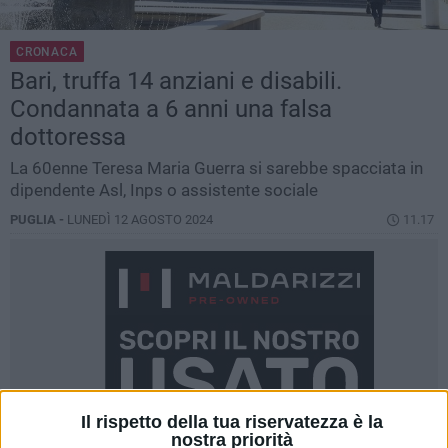
CRONACA
Bari, truffa 14 anziani e disabili.
Condannata a 6 anni una falsa
dottoressa
La 60enne Teresa Maria Guerra si sarebbe spacciata in
dipendente Asl, Inps o assistente sociale
PUGLIA -
LUNEDÌ 12 AGOSTO 2024
11.17
Il rispetto della tua riservatezza è la
nostra priorità