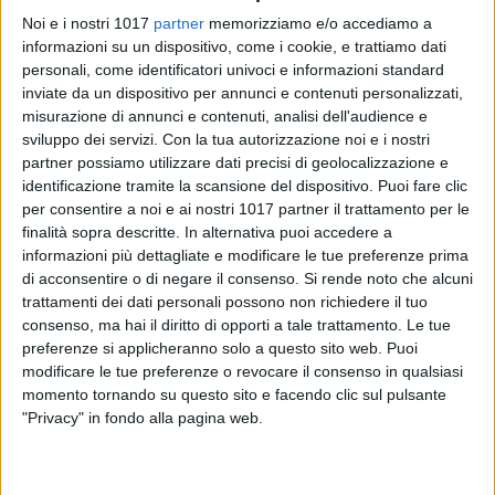
Noi e i nostri 1017
partner
memorizziamo e/o accediamo a
informazioni su un dispositivo, come i cookie, e trattiamo dati
personali, come identificatori univoci e informazioni standard
inviate da un dispositivo per annunci e contenuti personalizzati,
19
misurazione di annunci e contenuti, analisi dell'audience e
sviluppo dei servizi.
Con la tua autorizzazione noi e i nostri
partner possiamo utilizzare dati precisi di geolocalizzazione e
identificazione tramite la scansione del dispositivo. Puoi fare clic
Sei anni di reclusione, 800 euro di multa e interdizione
per consentire a noi e ai nostri 1017 partner il trattamento per le
perpetua dai pubblici uffici: è la condanna del Tribunale di
finalità sopra descritte. In alternativa puoi accedere a
Bari a carico della 60enne Teresa Maria Guerra, presunta
informazioni più dettagliate e modificare le tue preferenze prima
truffatrice seriale e accusata di furto aggravato e di
di acconsentire o di negare il consenso.
Si rende noto che alcuni
sostituzione di persona. Avrebbe, infatti, raggirato 14
trattamenti dei dati personali possono non richiedere il tuo
persone, impossessando di circa 8mila euro.
consenso, ma hai il diritto di opporti a tale trattamento. Le tue
preferenze si applicheranno solo a questo sito web. Puoi
modificare le tue preferenze o revocare il consenso in qualsiasi
I fatti, stando alle indagini coordinate dal pubblico ministero
momento tornando su questo sito e facendo clic sul pulsante
della Procura della Repubblica di Bari, Bruna Manganelli,
"Privacy" in fondo alla pagina web.
risalgono al 2013 - nel periodo incluso fra luglio e ottobre -,
quando la donna, spacciandosi per una dottoressa dell'Asl,
dipendente dell'Inps e assistente sociale, avrebbe preso di