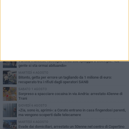
PIÙ LETTI QUESTA SETTIMANA
LUNEDÌ 3 AGOSTO
Turista francese raccoglie rifiuti alla spiaggia a Bisceglie: «La
gente si sta ormai abituando»
MARTEDÌ 4 AGOSTO
Bitonto, getta per errore un tagliando da 1 milione di euro:
recuperato tra i rifiuti dagli operatori SANB
SABATO 1 AGOSTO
Sorpreso a spacciare cocaina in via Andria: arrestato 43enne di
Trani
GIOVEDÌ 6 AGOSTO
«Zia, sono io, aprimi»: a Corato entrano in casa fingendosi parenti,
ma vengono scoperti dalle telecamere
MARTEDÌ 4 AGOSTO
Evade dai domiciliari, arrestato un 50enne nel centro di Copertino