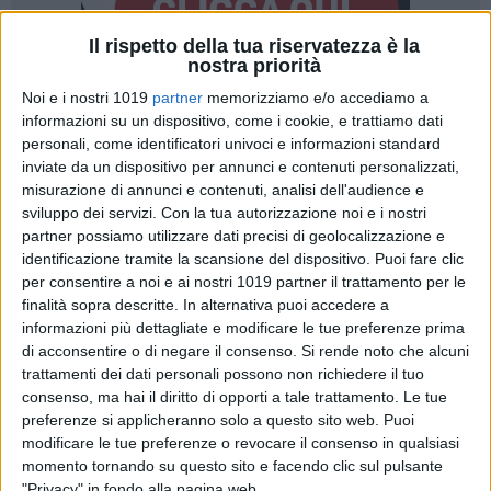
Il rispetto della tua riservatezza è la
nostra priorità
Noi e i nostri 1019
partner
memorizziamo e/o accediamo a
informazioni su un dispositivo, come i cookie, e trattiamo dati
personali, come identificatori univoci e informazioni standard
inviate da un dispositivo per annunci e contenuti personalizzati,
Nella mattinata odierna, gli agenti della Squadra Mobile
misurazione di annunci e contenuti, analisi dell'audience e
sviluppo dei servizi.
Con la tua autorizzazione noi e i nostri
della Questura di Bari hanno tratto in arresto e tradotto in
partner possiamo utilizzare dati precisi di geolocalizzazione e
carcere, in esecuzione di un'ordinanza di custodia cautelare,
identificazione tramite la scansione del dispositivo. Puoi fare clic
emessa dal G.I.P. presso il Tribunale di Bari, su richiesta di
per consentire a noi e ai nostri 1019 partner il trattamento per le
questa Procura della Repubblica, quattro soggetti, con
finalità sopra descritte. In alternativa puoi accedere a
precedenti di polizia, ritenuti esponenti di spicco
informazioni più dettagliate e modificare le tue preferenze prima
dell'articolazione del clan mafioso "Capriati", operativa nel
di acconsentire o di negare il consenso.
Si rende noto che alcuni
quartiere borgo antico di Bari.
trattamenti dei dati personali possono non richiedere il tuo
consenso, ma hai il diritto di opporti a tale trattamento. Le tue
preferenze si applicheranno solo a questo sito web. Puoi
Con la doverosa premessa che si tratta di accertamenti
modificare le tue preferenze o revocare il consenso in qualsiasi
compiuti nella fase delle indagini preliminari, che
momento tornando su questo sito e facendo clic sul pulsante
necessitano della successiva verifica processuale nel
"Privacy" in fondo alla pagina web.