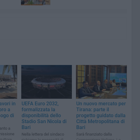
avori in
UEFA Euro 2032,
Un nuovo mercato per
oro a
formalizzata la
Tirana: parte il
uogo di
disponibilità dello
progetto guidato dalla
Stadio San Nicola di
Città Metropolitana di
Bari
Bari
anto a
missione
Nella lettera del sindaco
Sarà finanziato dalla
rruttore
richiama la necessità di
Cooperazione Italiana. La