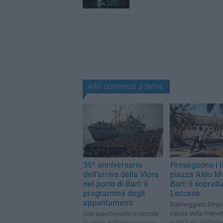
Altri contenuti a tema
35^ anniversario
Proseguono i l
dell’arrivo della Vlora
piazza Aldo M
nel porto di Bari: il
Bari: il soprall
programma degli
Leccese
appuntamenti
Danneggiato l'impi
causa della mano
Con quest'evento si ricorda
e del furto dell'inte
la storia dell'immigrazione