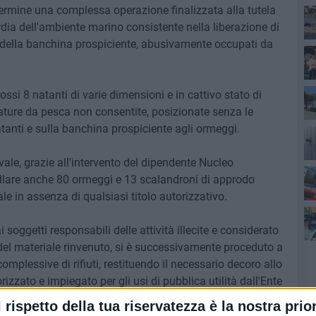
termine una complessa operazione finalizzata alla tutela
dia dell'ambiente marino consistente nella liberazione di
 della banchina prospiciente, abusivamente occupati da
ab
op
ossi 8 natanti di varie dimensioni e in cattivo stato di
zzature da pesca non consentite, posizionate senza le
lav
tanti e sulla banchina prospiciente agli ormeggi.
avale, grazie all'intervento del dipendente Nucleo
sco
lare anche 80 ormeggi e 13 scalandroni di approdo
le in assenza di qualsiasi titolo autorizzativo.
ai soggetti responsabili delle attività illecite e considerato
del materiale rinvenuto, si è successivamente proceduto a
fuo
omplessive di rifiuti, restituendo il necessario decoro allo
izzato e impiegato per gli usi di pubblica utilità dall'Ente
l rispetto della tua riservatezza è la nostra prior