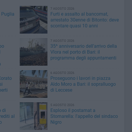
7 AGOSTO 2026
 Puglia
Furti e assalto al bancomat,
arrestato 30enne di Bitonto: deve
scontare quasi 10 anni
7 AGOSTO 2026
po
35^ anniversario dell’arrivo della
l
Vlora nel porto di Bari: il
programma degli appuntamenti
a
6 AGOSTO 2026
Corato
Proseguono i lavori in piazza
si
Aldo Moro a Bari: il sopralluogo
erti
di Leccese
5 AGOSTO 2026
 di
Esploso il postamat a
editi al
Stornarella: l'appello del sindaco
o
Nigro