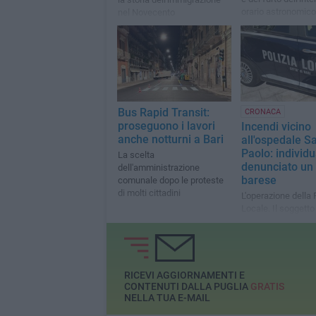
orario astronomico
nel Novecento
Bus Rapid Transit:
CRONACA
proseguono i lavori
Incendi vicino
anche notturni a Bari
all'ospedale S
Paolo: individu
La scelta
denunciato un
dell'amministrazione
barese
comunale dopo le proteste
di molti cittadini
L'operazione della 
Locale. Il soggetto
aveva appiccato fu
due giornate distin
RICEVI AGGIORNAMENTI E
CONTENUTI DALLA PUGLIA
GRATIS
NELLA TUA E-MAIL