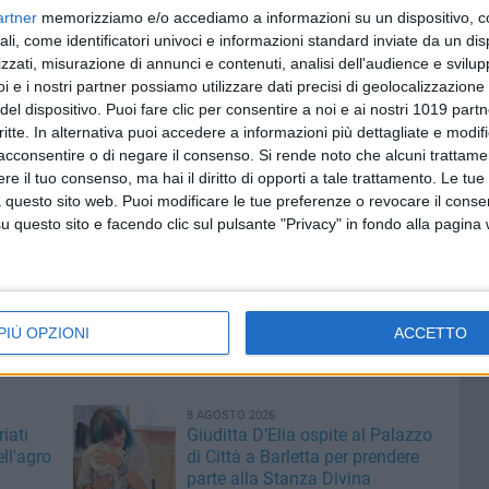
artner
memorizziamo e/o accediamo a informazioni su un dispositivo, c
 programma di controlli sul corretto utilizzo del demanio
ali, come identificatori univoci e informazioni standard inviate da un di
ato ad assicurare il costante presidio del litorale costiero
zzati, misurazione di annunci e contenuti, analisi dell'audience e svilupp
me Gialle del comparto aeronavale regionale.
i e i nostri partner possiamo utilizzare dati precisi di geolocalizzazione 
del dispositivo. Puoi fare clic per consentire a noi e ai nostri 1019 partn
ogative di "Polizia del Mare", demandate dalla Legge
critte. In alternativa puoi accedere a informazioni più dettagliate e modif
l Corpo garantisce una decisa azione di prevenzione e
acconsentire o di negare il consenso.
Si rende noto che alcuni trattamen
e il tuo consenso, ma hai il diritto di opporti a tale trattamento. Le tue
re, rendendo possibile la salvaguardia delle risorse
 questo sito web. Puoi modificare le tue preferenze o revocare il conse
economia sana del territorio.
questo sito e facendo clic sul pulsante "Privacy" in fondo alla pagina
tampa è stata autorizzata dalla Procura della Repubblica
za alle disposizioni del D.Lgs. n. 188/2021, ritenendo
mazione con riguardo alla sicurezza della collettività.
PIÙ OPZIONI
ACCETTO
8 AGOSTO 2026
iati
Giuditta D’Elia ospite al Palazzo
ell'agro
di Città a Barletta per prendere
parte alla Stanza Divina