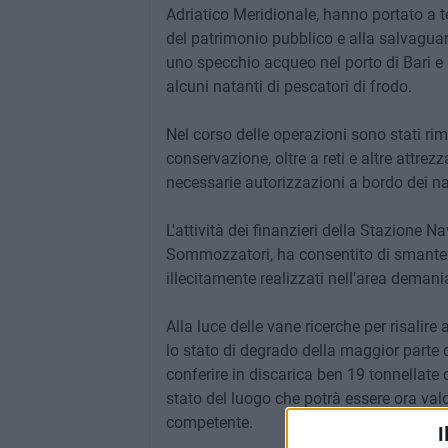
Adriatico Meridionale, hanno portato a 
del patrimonio pubblico e alla salvaguar
uno specchio acqueo nel porto di Bari e
alcuni natanti di pescatori di frodo.
Nel corso delle operazioni sono stati rim
conservazione, oltre a reti e altre attre
necessarie autorizzazioni a bordo dei na
L'attività dei finanzieri della Stazione N
Sommozzatori, ha consentito di smantel
illecitamente realizzati nell'area demania
Alla luce delle vane ricerche per risalire 
lo stato di degrado della maggior parte 
conferire in discarica ben 19 tonnellate c
stato del luogo che potrà essere ora valor
competente.
I