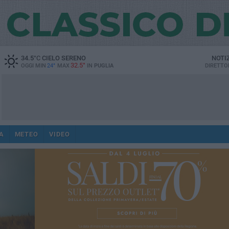
34.5
°C
CIELO SERENO
NOTI
32.5°
OGGI MIN
24°
MAX
IN
PUGLIA
DIRETTO
A
METEO
VIDEO