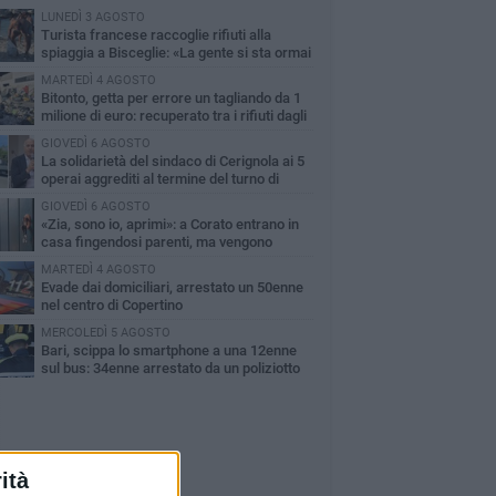
LUNEDÌ 3 AGOSTO
Turista francese raccoglie rifiuti alla
spiaggia a Bisceglie: «La gente si sta ormai
ituando»
MARTEDÌ 4 AGOSTO
Bitonto, getta per errore un tagliando da 1
milione di euro: recuperato tra i rifiuti dagli
eratori SANB
GIOVEDÌ 6 AGOSTO
La solidarietà del sindaco di Cerignola ai 5
operai aggrediti al termine del turno di
oro
GIOVEDÌ 6 AGOSTO
«Zia, sono io, aprimi»: a Corato entrano in
casa fingendosi parenti, ma vengono
perti dalle telecamere
MARTEDÌ 4 AGOSTO
Evade dai domiciliari, arrestato un 50enne
nel centro di Copertino
MERCOLEDÌ 5 AGOSTO
Bari, scippa lo smartphone a una 12enne
sul bus: 34enne arrestato da un poliziotto
ri servizio
ità