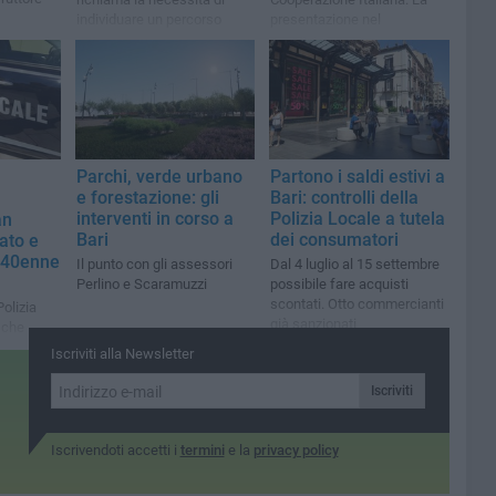
individuare un percorso
presentazione nel
sostenibile sotto il profilo
capoluogo pugliese
economico
Parchi, verde urbano
Partono i saldi estivi a
e forestazione: gli
Bari: controlli della
interventi in corso a
Polizia Locale a tutela
an
Bari
dei consumatori
ato e
 40enne
Il punto con gli assessori
Dal 4 luglio al 15 settembre
Perlino e Scaramuzzi
possibile fare acquisti
scontati. Otto commercianti
Polizia
già sanzionati
 che
ochi in
Iscriviti alla Newsletter
te
Iscriviti
Iscrivendoti accetti i
termini
e la
privacy policy