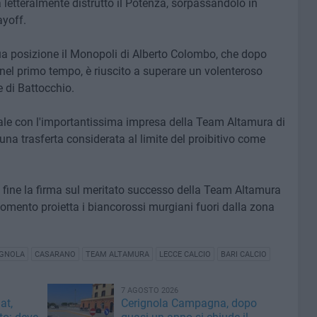
 letteralmente distrutto il Potenza, sorpassandolo in
ayoff.
ua posizione il Monopoli di Alberto Colombo, che dopo
re nel primo tempo, è riuscito a superare un volenteroso
 di Battocchio.
le con l'importantissima impresa della Team Altamura di
una trasferta considerata al limite del proibitivo come
a fine la firma sul meritato successo della Team Altamura
omento proietta i biancorossi murgiani fuori dalla zona
IGNOLA
CASARANO
TEAM ALTAMURA
LECCE CALCIO
BARI CALCIO
7 AGOSTO 2026
at,
Cerignola Campagna, dopo