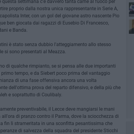
e questa settimana c'è davvero tanta carne al fuoco per
rtire proprio dalla nostra unica rappresentante in Serie A,
capolista Inter, con un gol del giovane astro nascente Pio
ue ben giocata dai ragazzi di Eusebio Di Francesco,
dani e Banda.
del
entini è stato senza dubbio l'atteggiamento allo stesso
le si sono presentati al Meazza.
ino di qualche rimpianto, se si pensa alle due importanti
di primo tempo, e da Siebert poco prima del vantaggio
monianza di una fase offensiva ancora una volta
onte dell'ottima prova del reparto difensivo, e della più che
h e soprattutto di Coulibaly.
aramente preventivabile, il Lecce deve mangiarsi le mani
a all'ora di pranzo contro il Parma, dove la sciocchezza di
 fin lì strameritata in una sconfitta pesantissima che
eranze di salvezza della squadra del presidente Sticchi