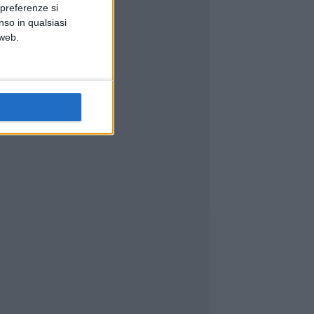
 preferenze si
nso in qualsiasi
 web.