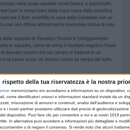
pionato nella quale squadre come Genoa, e soprattutto
irare fuori in tempi brevi dalla zona rossa della classfica.
re per il Bari, sconfitto in casa della Carrarese con un
to con una difesa letteralmente inversione statue di cera.
della squadra di Vincenzo Vivarini è l'atteggiamento
utta la squadra, come se ormai il risultato negativo fosse
a di davvero oscuro che sul campo si traduce in un
e né pesce, e con un attacco ormai da tempo del tutto
dizioni poter solo pensare a una salvezza tranquilla, e tutto
l rispetto della tua riservatezza è la nostra prior
ento societario e ambientale in una piazza da troppo
artner
memorizziamo e/o accediamo a informazioni su un dispositivo, c
ali, come identificatori univoci e informazioni standard inviate da un di
zzati, misurazione di annunci e contenuti, analisi dell'audience e svilupp
calcio pugliese arrivano dalla Serie C, in principal modo dal
i e i nostri partner possiamo utilizzare dati precisi di geolocalizzazione 
 abbastanza ingenua in quel di Potenza dal Sorrento,
del dispositivo. Puoi fare clic per consentire a noi e ai nostri 1019 partn
critte. In alternativa puoi accedere a informazioni più dettagliate e modif
ra Canonico e l'inizio della nuova era Casillo, nella figura
acconsentire o di negare il consenso.
Si rende noto che alcuni trattamen
'artefice del Foggia di Zemanlandia), e di Giuseppe De