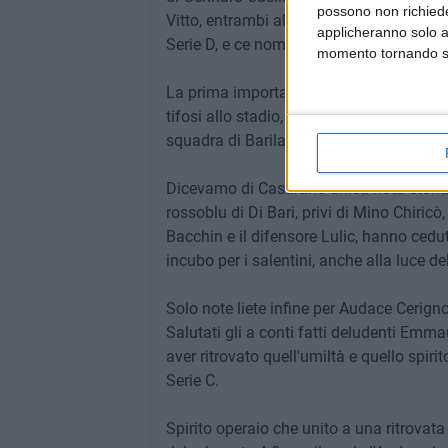
possono non richieder
Vitto, entrambi al momento al timone de
applicheranno solo a
Serie D, e ce nominalmente ha in gestion
momento tornando su 
La prima importantissima missione del du
tifosi allo stadio, oltre che naturalment
squadra di Barilari.
Dicevamo di Casarano unica nota stonata
rossoblu di Di Bari, privi di Mino Chiricò
Bacchin e il difensore Lulic, hanno ceduto
incubo per i salentini, anche alla luce d
Solo note liete infine per Audace Cerig
Salutati gli a conti fatti deludenti Em
aver ritrovato quell'umiltà e quello spiri
Serie C.
Spirito operaio che unito a una ritrovata