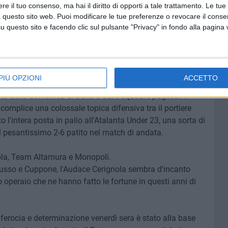
e il tuo consenso, ma hai il diritto di opporti a tale trattamento. Le tue
ll'Heraclea Candela, squadra che attualmente milita in
 questo sito web. Puoi modificare le tue preferenze o revocare il conse
e lo stadio Zaccheria.
questo sito e facendo clic sul pulsante "Privacy" in fondo alla pagina
o Casillo-De Vitto sarà senza dubbio quella di riportare i
e a quella assolutamente impellente di rinforzare la
PIÙ OPZIONI
ACCETTO
 della domenica di Serie C delle squadre pugliesi. I
, complice una colossale topica difensiva tra il portiere
 l'intera posta in palio all'Atalanta Under 23, una sorta di
el pesantissimo 2-6 patito nel match di andata.
nola, Team Altamura e Monopoli.
mausso e Cuppone, l'Audace Cerignola sembra d'incanto
to operaio che ne hanno fatto le fortune in questi anni di
 ferocia e determinazione venerdì sera è stato alla base