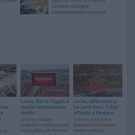
to: deve
quasi un anno si chiude il
cantiere: stazione
completamente rinnovata
Lecce, Bari e Foggia a
Lecce, sofferenza e
 con
rischio retrocessione
tre punti d’oro. Il Bari
la.
diretta
affonda a Pescara
i
In Serie C l’Audace
In Serie C vince solo il
Cerignola si conferma prima
Monopoli (sul Casarano),
tra le pugliesi, ma l'impresa
mentre continua a
by di