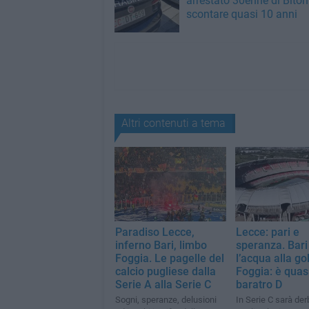
arrestato 30enne di Biton
scontare quasi 10 anni
Altri contenuti a tema
Paradiso Lecce,
Lecce: pari e
inferno Bari, limbo
speranza. Bari
Foggia. Le pagelle del
l’acqua alla go
calcio pugliese dalla
Foggia: è quas
Serie A alla Serie C
baratro D
Sogni, speranze, delusioni
In Serie C sarà der