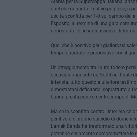
Arabia per la Supercoppa Italiana, anch
quel che riguarda il calcio pugliese, a pa
uscita sconfitta per 1-0 sul campo della 
Esposito, al termine di una gara comunq
nonostante le pesanti assenze di Rama
Quel che è positivo per i giallorossi sal
tempo quadrato e propositivo con il qua
Un atteggiamento tra l'altro foriero pers
occasioni mancate da Sottil nel finale 
interista, tutto questo a ulteriore testi
dimostratasi deficitaria, soprattutto a fr
buona prestazione a centrocampo di Male
Ma se la sconfitta contro l'Inter era chi
per il vero e proprio suicidio di domenic
Lamek Banda ha trasformato una vittoria
potrebbe seriamente compromettere le sp