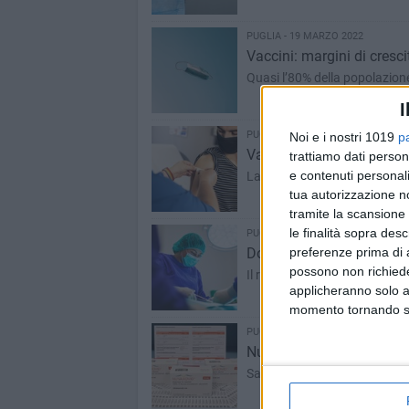
PUGLIA - 19 MARZO 2022
Vaccini: margini di cresci
Quasi l’80% della popolazione 
I
PUGLIA - 12 MARZO 2022
Noi e i nostri 1019
p
Vaccini: Puglia ancora in
trattiamo dati person
e contenuti personali
La copertura della terza dose
tua autorizzazione no
tramite la scansione 
le finalità sopra des
PUGLIA - 8 MARZO 2022
Donne medico: «Niente sos
preferenze prima di 
possono non richieder
Il report della Federazione 
applicheranno solo a
momento tornando su 
PUGLIA - 28 FEBBRAIO 2022
Nuovo vaccino Novavax, p
Sarà usato al momento solo pe