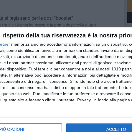
ta si registrano per le dosi “booster”
tra 5 e 19 anni ha ricevuto la prima dose nell'Asl Bari
l rispetto della tua riservatezza è la nostra prior
artner
memorizziamo e/o accediamo a informazioni su un dispositivo, c
 classifica nazionale
ali, come identificatori univoci e informazioni standard inviate da un di
zzati, misurazione di annunci e contenuti, analisi dell'audience e svilupp
 sale al 74% per la popolazione pugliese dai 12 anni in su
i e i nostri partner possiamo utilizzare dati precisi di geolocalizzazione 
del dispositivo. Puoi fare clic per consentire a noi e ai nostri 1019 partn
critte. In alternativa puoi accedere a informazioni più dettagliate e modif
tituzione di maternità per il 75% delle gravidanze»
acconsentire o di negare il consenso.
Si rende noto che alcuni trattamen
e il tuo consenso, ma hai il diritto di opporti a tale trattamento. Le tue
CIMO-FESMED, in occasione della Festa della Donna
 questo sito web. Puoi modificare le tue preferenze o revocare il conse
questo sito e facendo clic sul pulsante "Privacy" in fondo alla pagina
resto open day nelle Asl pugliesi
r chi deve sottoporsi al ciclo di vaccinazione primario
PIÙ OPZIONI
ACCETTO