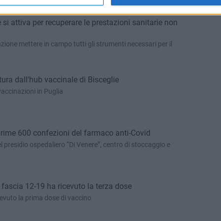
e si attiva per recuperare le prestazioni sanitarie non
zione mettere in campo tutti gli strumenti necessari per il
ura dall'hub vaccinale di Bisceglie
vaccinazioni in Puglia
prime 600 confezioni del farmaco anti-Covid
presidio ospedaliero “Di Venere”, centro di stoccaggio e
 fascia 12-19 ha ricevuto la terza dose
icevuto la prima dose di vaccino