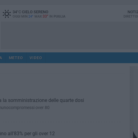
34
°C
CIELO SERENO
NOTI
33°
OGGI MIN
24°
MAX
IN
PUGLIA
DIRETTO
A
METEO
VIDEO
ua la somministrazione delle quarte dosi
immunocompromessi over 80
no all'83% per gli over 12