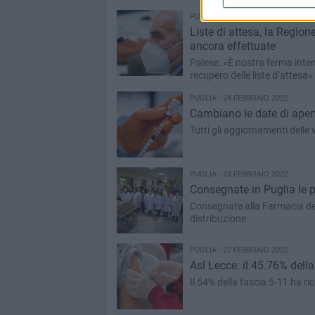
PUGLIA - 24 FEBBRAIO 2022
Liste di attesa, la Region
ancora effettuate
Palese: «È nostra ferma inten
recupero delle liste d’attesa»
PUGLIA - 24 FEBBRAIO 2022
Cambiano le date di apert
Tutti gli aggiornamenti delle 
PUGLIA - 23 FEBBRAIO 2022
Consegnate in Puglia le 
Consegnate alla Farmacia del 
distribuzione
PUGLIA - 22 FEBBRAIO 2022
Asl Lecce: il 45.76% della
Il 54% della fascia 5-11 ha r