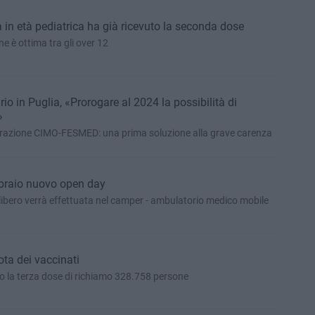
a in età pediatrica ha già ricevuto la seconda dose
e è ottima tra gli over 12
io in Puglia, «Prorogare al 2024 la possibilità di
»
derazione CIMO-FESMED: una prima soluzione alla grave carenza
bbraio nuovo open day
ibero verrà effettuata nel camper - ambulatorio medico mobile
ota dei vaccinati
to la terza dose di richiamo 328.758 persone