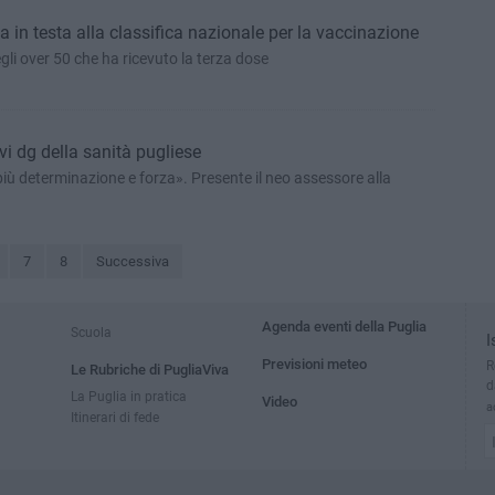
a in testa alla classifica nazionale per la vaccinazione
gli over 50 che ha ricevuto la terza dose
ovi dg della sanità pugliese
più determinazione e forza». Presente il neo assessore alla
7
8
Successiva
Agenda eventi della Puglia
Scuola
I
Previsioni meteo
R
Le Rubriche di PugliaViva
d
La Puglia in pratica
Video
a
Itinerari di fede